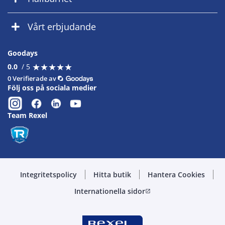
Vårt erbjudande
Goodays
★
★
★
★
★
★
★
★
★
★
0.0
/ 5
0 Verifierade av
Följ oss på sociala medier
Team Rexel
Integritetspolicy
Hitta butik
Hantera Cookies
Internationella sidor
open_in_new