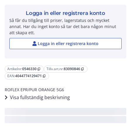
Logga in eller registrera konto
Så får du tillgång till priser, lagerstatus och mycket
annat. Har du inget konto så tar det bara någon minut
att skapa ett.
Logga in eller registrera konto
Artikelnr:
0546330
Tillv.art.nr:
83090846
content_copy
content_copy
EAN:
4044774129471
content_copy
ROFLEX EPR/PUR ORANGE 5G6
Visa fullständig beskrivning