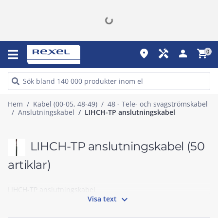
place
handyman
person
shopping_cart
0
Hem
Kabel (00-05, 48-49)
48 - Tele- och svagströmskabel
Anslutningskabel
LIHCH-TP anslutningskabel
LIHCH-TP anslutningskabel
(50
artiklar)
LIHCH-TP anslutningskabel

Visa text