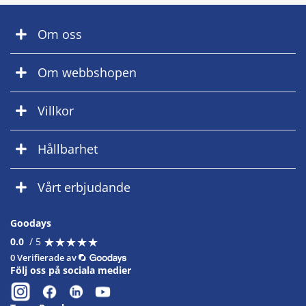
Om oss
Om webbshopen
Villkor
Hållbarhet
Vårt erbjudande
Goodays
★
★
★
★
★
★
★
★
★
★
0.0
/ 5
0 Verifierade av
Följ oss på sociala medier