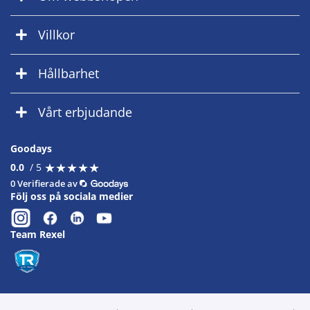
Villkor
Hållbarhet
Vårt erbjudande
Goodays
★
★
★
★
★
★
★
★
★
★
0.0
/ 5
0 Verifierade av
Följ oss på sociala medier
Team Rexel