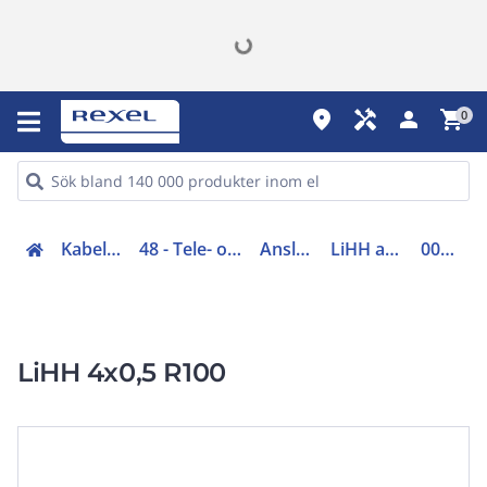
place
handyman
person
shopping_cart
0
Kabel (00-05, 48-49)
48 - Tele- och svagströmskabel
Anslutningskabel
LiHH anslutningskabel
0037152 R100
LiHH 4x0,5 R100