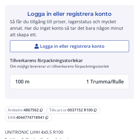
Logga in eller registrera konto
Så får du tillgång till priser, lagerstatus och mycket
annat. Har du inget konto så tar det bara någon minut
att skapa ett.
Logga in eller registrera konto
Tillverkarens förpackningsstorlekar
Om möjligt levererar vi i tillverkarens förpackningsstorlek
100 m
1 Trumma/Rulle
Artikelnr:
4867562
Tillv.art.nr:
0037152 R100
content_copy
content_copy
EAN:
4044774718941
content_copy
UNITRONIC LiHH 4x0,5 R100