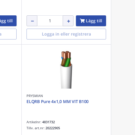
gg till
Lägg till
a
Logga in eller registrera
PRYSMIAN
ELQRB Pure 4x1,0 MM VIT B100
Artikelnr:
4831732
Tillv. art.nr:
20222905