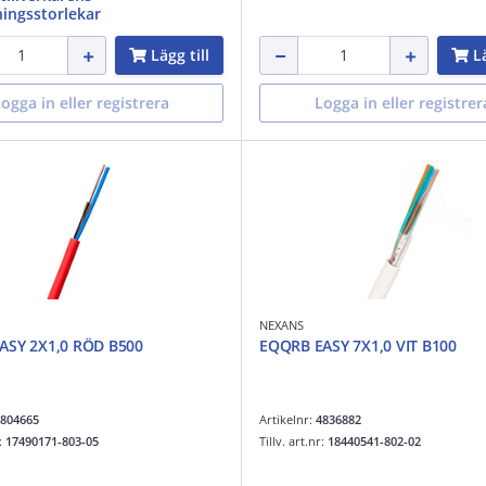
ingsstorlekar
Lägg till
Lä
ogga in eller registrera
Logga in eller registrer
NEXANS
ASY 2X1,0 RÖD B500
EQQRB EASY 7X1,0 VIT B100
804665
Artikelnr:
4836882
r:
17490171-803-05
Tillv. art.nr:
18440541-802-02