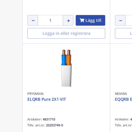
Lägg till
Logga in eller registrera
L
PRYSMIAN
NEXANS
ELQRB Pure 2X1 VIT
EQQRB E
Artikelnr:
4831710
Artikelnr:
4
Tillv. art.nr:
20203749-0
Tillv. art.n