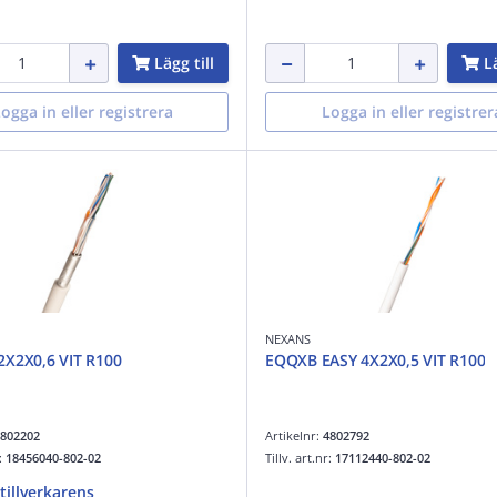
Lägg till
Lä
ogga in eller registrera
Logga in eller registrer
NEXANS
2X2X0,6 VIT R100
EQQXB EASY 4X2X0,5 VIT R100
802202
Artikelnr:
4802792
r:
18456040-802-02
Tillv. art.nr:
17112440-802-02
 tillverkarens