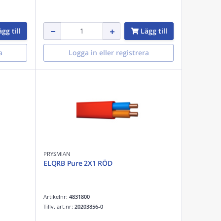
gg till
Lägg till
a
Logga in eller registrera
PRYSMIAN
ELQRB Pure 2X1 RÖD
Artikelnr:
4831800
Tillv. art.nr:
20203856-0