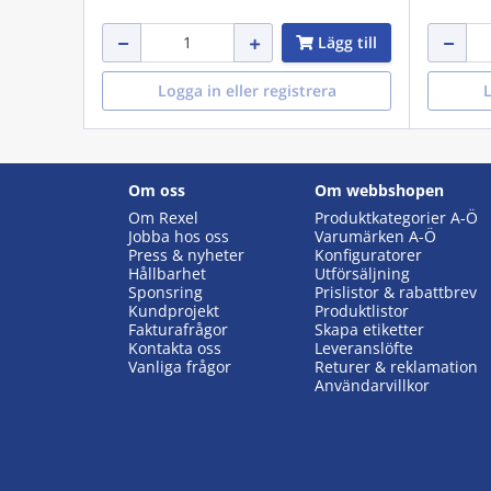
Lägg till
Logga in eller registrera
L
Om oss
Om webbshopen
Om Rexel
Produktkategorier A-Ö
Jobba hos oss
Varumärken A-Ö
Press & nyheter
Konfiguratorer
Hållbarhet
Utförsäljning
Sponsring
Prislistor & rabattbrev
Kundprojekt
Produktlistor
Fakturafrågor
Skapa etiketter
Kontakta oss
Leveranslöfte
Vanliga frågor
Returer & reklamation
Användarvillkor