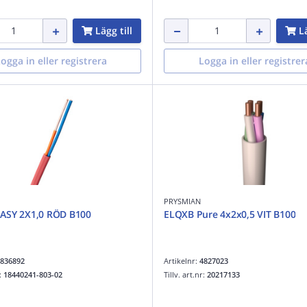
Lägg till
Lä
ogga in eller registrera
Logga in eller registrer
PRYSMIAN
ASY 2X1,0 RÖD B100
ELQXB Pure 4x2x0,5 VIT B100
836892
Artikelnr:
4827023
r:
18440241-803-02
Tillv. art.nr:
20217133