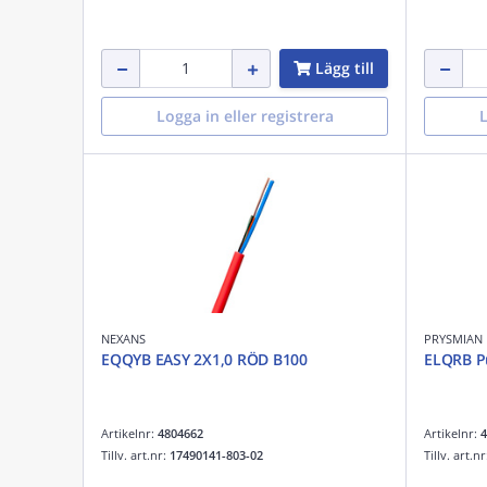
Lägg till
Logga in eller registrera
L
NEXANS
PRYSMIAN
EQQYB EASY 2X1,0 RÖD B100
ELQRB P
Artikelnr:
4804662
Artikelnr:
4
Tillv. art.nr:
17490141-803-02
Tillv. art.n