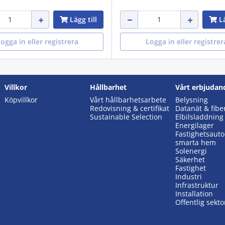
Lägg till
Lä
ogga in eller registrera
Logga in eller registrer
Villkor
Hållbarhet
Vårt erbjudan
Köpvillkor
Vårt hållbarhetsarbete
Belysning
Redovisning & certifikat
Datanät & fibe
Sustainable Selection
Elbilsladdning
Energilager
Fastighetsaut
smarta hem
Solenergi
Säkerhet
Fastighet
Industri
Infrastruktur
Installation
Offentlig sekto