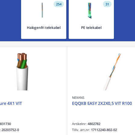
254
31
Halogenfri telekabel
PE telekabel
NEXANS
re 4X1 VIT
EQQXB EASY 2X2X0,5 VIT R100
831730
Artikelnr:
4802782
r:
20203752-0
Tillv. art.nr:
17112240-802-02