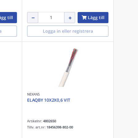
gg till
Lägg till
a
Logga in eller registrera
NEXANS
ELAQBY 10X2X0,6 VIT
Artikelnr:
4802650
Tillv. art.nr:
18456398-802-00