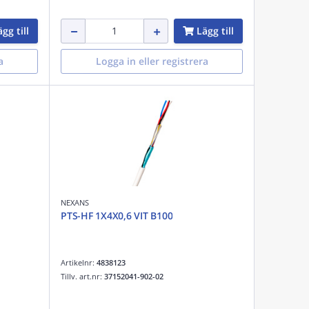
gg till
Lägg till
a
Logga in eller registrera
NEXANS
PTS-HF 1X4X0,6 VIT B100
Artikelnr:
4838123
Tillv. art.nr:
37152041-902-02