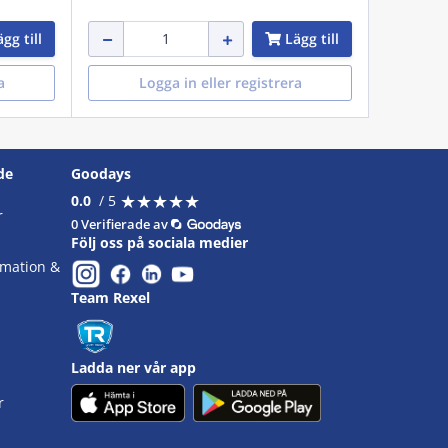
gg till
Lägg till
a
Logga in eller registrera
de
Goodays
★
★
★
★
★
★
★
★
★
★
0.0
/ 5
r
0 Verifierade av
Följ oss på sociala medier
omation &
Team Rexel
Ladda ner vår app
r