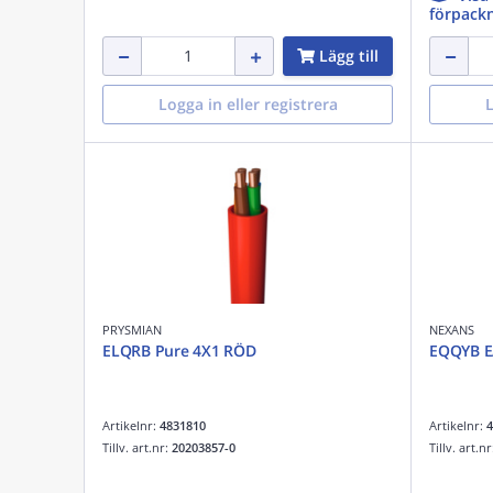
förpackn
Lägg till
Logga in eller registrera
L
PRYSMIAN
NEXANS
ELQRB Pure 4X1 RÖD
EQQYB E
Artikelnr:
4831810
Artikelnr:
4
Tillv. art.nr:
20203857-0
Tillv. art.n