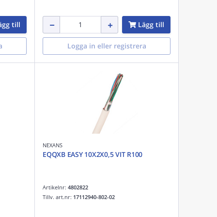
gg till
Lägg till
a
Logga in eller registrera
NEXANS
EQQXB EASY 10X2X0,5 VIT R100
Artikelnr:
4802822
Tillv. art.nr:
17112940-802-02