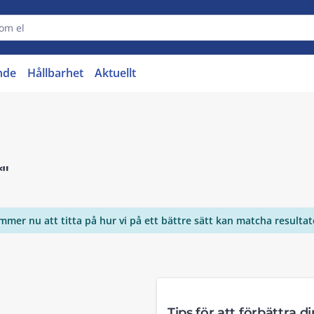
nde
Hållbarhet
Aktuellt
*"
ommer nu att titta på hur vi på ett bättre sätt kan matcha resulta
Tips för att förbättra d