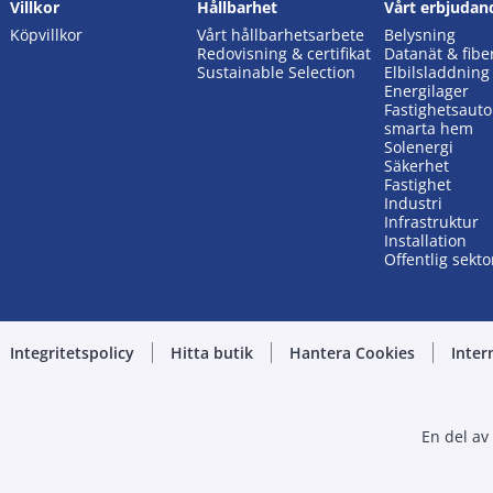
Villkor
Hållbarhet
Vårt erbjudan
Köpvillkor
Vårt hållbarhetsarbete
Belysning
Redovisning & certifikat
Datanät & fibe
Sustainable Selection
Elbilsladdning
Energilager
Fastighetsaut
smarta hem
Solenergi
Säkerhet
Fastighet
Industri
Infrastruktur
Installation
Offentlig sekto
Integritetspolicy
Hitta butik
Hantera Cookies
Inter
En del av