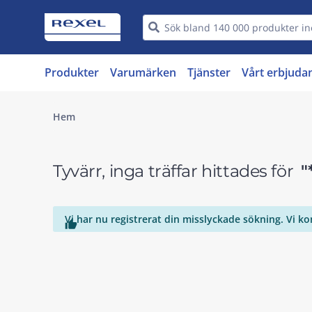
Produkter
Varumärken
Tjänster
Vårt erbjuda
Hem
Tyvärr, inga träffar hittades för
"
Vi har nu registrerat din misslyckade sökning. Vi k
