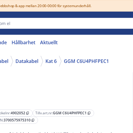
webbshop & app mellan 20:00-00:00 för systemunderhåll.
nde
Hållbarhet
Aktuellt
abel
Datakabel
Kat 6
GGM C6U4PHFPEC1
tikelnr:
4902052
Tillv.art.nr:
GGM C6U4PHFPEC1
content_copy
content_copy
N:
3700575975310
content_copy