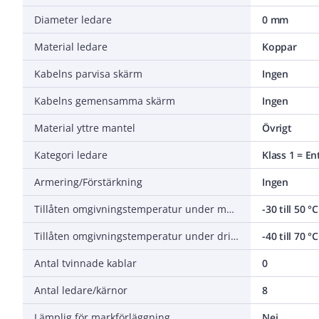
Diameter ledare
0 mm
Material ledare
Koppar
Kabelns parvisa skärm
Ingen
Kabelns gemensamma skärm
Ingen
Material yttre mantel
Övrigt
Kategori ledare
Klass 1 = En
Armering/Förstärkning
Ingen
Tillåten omgivningstemperatur under montering/hantering
-30 till 50 °C
Tillåten omgivningstemperatur under drift utan vibrationer
-40 till 70 °C
Antal tvinnade kablar
0
Antal ledare/kärnor
8
Lämplig för markförläggning
Nej