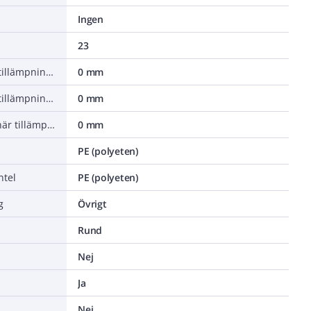
Ingen
23
Minsta tillåtna böjradie, rörlig tillämpning med tvångsföring
0 mm
Minsta tillåtna böjradie, rörlig tillämpning med fri rörelse
0 mm
Minsta tillåtna böjradie, stationär tillämpning/permanent installation
0 mm
PE (polyeten)
ntel
PE (polyeten)
g
Övrigt
Rund
Nej
Ja
Nej