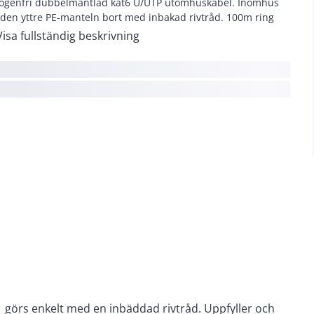
ogenfri dubbelmantlad kat6 U/UTP utomhuskabel. Inomhus
 den yttre PE-manteln bort med inbakad rivtråd. 100m ring
Visa fullständig beskrivning