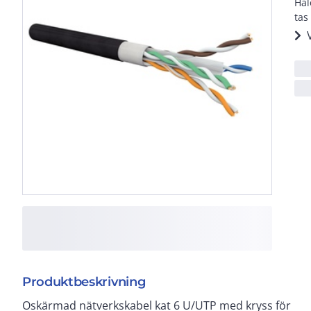
Hal
tas
Produktbeskrivning
Oskärmad nätverkskabel kat 6 U/UTP med kryss för
görs enkelt med en inbäddad rivtråd. Uppfyller och