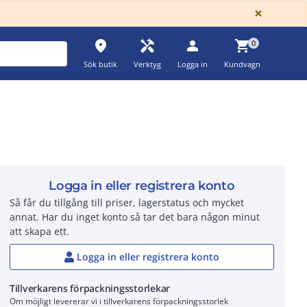
GLOBA
×
place
handyman
person
shopping_cart
0
Sök butik
Verktyg
Logga in
Kundvagn
Logga in eller registrera konto
Så får du tillgång till priser, lagerstatus och mycket
annat. Har du inget konto så tar det bara någon minut
att skapa ett.
Logga in eller registrera konto
Tillverkarens förpackningsstorlekar
Om möjligt levererar vi i tillverkarens förpackningsstorlek