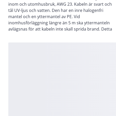
inom och utomhusbruk, AWG 23. Kabeln är svart och
överträffar standarderna: ANSI/TIA-568.2-D ;
tål UV-ljus och vatten. Den har en inre halogenfri
ISO/IEC11801 ; EN50173 ; IEC 61156-5 ; EN50288-6-1.
mantel och en yttermantel av PE. Vid
Länkklass: E, 250 MHz. Ytterdiameter: 7,3 mm (6,3 mm
inomhusförläggning längre än 5 m ska yttermanteln
utan yttermantel). NVP: 67 %. Brandspridningsklass
avlägsnas för att kabeln inte skall sprida brand. Detta