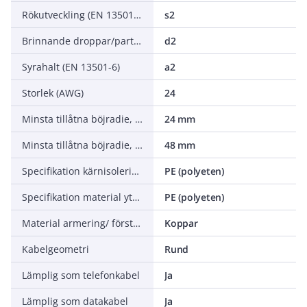
Rökutveckling (EN 13501-6)
s2
Brinnande droppar/partiklar (EN 13501-6)
d2
Syrahalt (EN 13501-6)
a2
Storlek (AWG)
24
Minsta tillåtna böjradie, rörlig tillämpning med fri rörelse
24 mm
Minsta tillåtna böjradie, stationär tillämpning/permanent installation
48 mm
Specifikation kärnisolering
PE (polyeten)
Specifikation material yttre mantel
PE (polyeten)
Material armering/ förstärkning
Koppar
Kabelgeometri
Rund
Lämplig som telefonkabel
Ja
Lämplig som datakabel
Ja