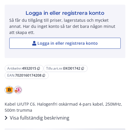
Logga in eller registrera konto
Så får du tillgång till priser, lagerstatus och mycket
annat. Har du inget konto så tar det bara någon minut
att skapa ett.
Logga in eller registrera konto
Artikelnr:
4932015
Tillv.art.nr:
EKO01742
content_copy
content_copy
EAN:
7020160174208
content_copy
Kabel U/UTP C6. Halogenfri oskärmad 4-pars kabel, 250MHz,
500m trumma
Visa fullständig beskrivning