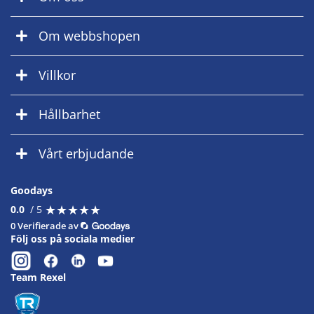
Om webbshopen
Villkor
Hållbarhet
Vårt erbjudande
Goodays
★
★
★
★
★
★
★
★
★
★
0.0
/ 5
0 Verifierade av
Följ oss på sociala medier
Team Rexel