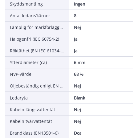
Skyddsmantling
Ingen
Antal ledare/kärnor
8
Lämplig för markförläggning
Nej
Halogenfri (IEC 60754-2)
Ja
Röktäthet (EN IEC 61034-2)
Ja
Ytterdiameter (ca)
6 mm
NVP-värde
68 %
Oljebeständig enligt EN IEC 60811-404
Nej
Ledaryta
Blank
Kabeln längsvattentät
Nej
Kabeln tvärvattentät
Nej
Brandklass (EN13501-6)
Dca