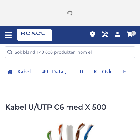
place
handyman
person
shopping_cart
0
Kabel (00-05, 48-49)
49 - Data-, bus- och optokabel
Datakabel
Kat 6
Oskärmad kat 6
EKO01742
Kabel U/UTP C6 med X 500