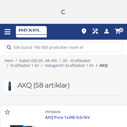
place
handyman
person
shopping_cart
0
Hem
Kabel (00-05, 48-49)
00 - Kraftkabel
Kraftkabel 1 kV
Halogenfri kraftkabel 1 kV
AXQ
AXQ
(58 artiklar)
PRYSMIAN
AXQ Pure 1x240 0,6/1kV