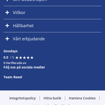
Villkor
Hållbarhet
Vårt erbjudande
Goodays
★
★
★
★
★
★
★
★
★
★
0.0
/ 5
0 Verifierade av
Följ oss på sociala medier
Team Rexel
Integritetspolicy
Hitta butik
Hantera Cookies