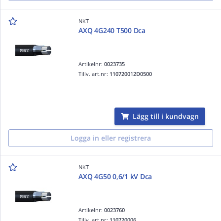
NKT
AXQ 4G240 T500 Dca
Artikelnr:
0023735
Tillv. art.nr:
110720012D0500
Lägg till i kundvagn
Logga in eller registrera
NKT
AXQ 4G50 0,6/1 kV Dca
Artikelnr:
0023760
Tillv. art.nr:
110720006