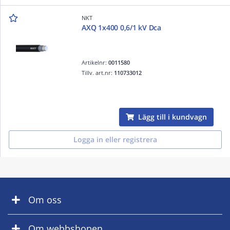
NKT
AXQ 1x400 0,6/1 kV Dca
Artikelnr:
0011580
Tillv. art.nr:
110733012
Lägg till i kundvagn
Logga in eller registrera
Om oss
Om webbshopen