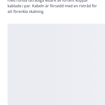
med runda fåtrådiga ledare av förtent koppar
kablade i par. Kabeln är försedd med en rivtråd för
att förenkla skalning.