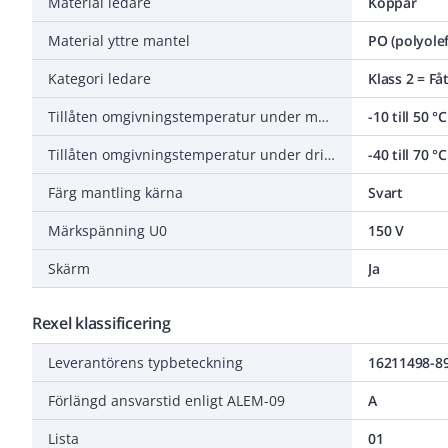
Material ledare
Koppar
Material yttre mantel
PO (polyolef
Kategori ledare
Klass 2 = Få
Tillåten omgivningstemperatur under montering/hantering
-10 till 50 °C
Tillåten omgivningstemperatur under drift utan vibrationer
-40 till 70 °C
Färg mantling kärna
Svart
Märkspänning U0
150 V
Skärm
Ja
Rexel klassificering
Leverantörens typbeteckning
16211498-8
Förlängd ansvarstid enligt ALEM-09
A
Lista
01