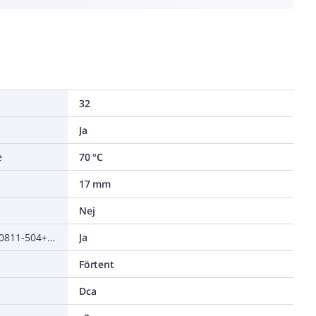
32
Ja
e
70 °C
17 mm
Nej
Lågtemperaturbeständig (EN 60811-504+505+506)
Ja
Förtent
Dca