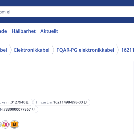
nde
Hållbarhet
Aktuellt
abel
Elektronikkabel
FQAR-PG elektronikkabel
16211
tikelnr:
0127940
Tillv.art.nr:
16211498-898-00
content_copy
content_copy
N:
7330000077867
content_copy