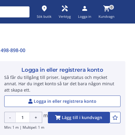
place
handyman
person
shopping_cart
0
Sök butik
Verktyg
Logga in
Kundvagn
498-898-00
Logga in eller registrera konto
Så får du tillgång till priser, lagerstatus och mycket
annat. Har du inget konto så tar det bara någon minut
att skapa ett.
Logga in eller registrera konto
m
-
+
Lägg till i kundvagn
Min: 1 m | Multipel: 1 m