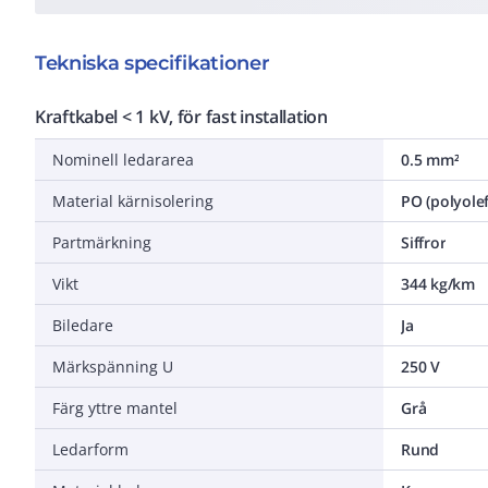
Tekniska specifikationer
Kraftkabel < 1 kV, för fast installation
Nominell ledararea
0.5 mm²
Material kärnisolering
PO (polyolef
Partmärkning
Siffror
Vikt
344 kg/km
Biledare
Ja
Märkspänning U
250 V
Färg yttre mantel
Grå
Ledarform
Rund