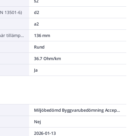
s2
EN 13501-6)
d2
a2
Minsta tillåtna böjradie, stationär tillämpning/permanent installation
136 mm
Rund
36.7 Ohm/km
Ja
Miljöbedömd Byggvarubedömning Accepteras
Nej
2026-01-13