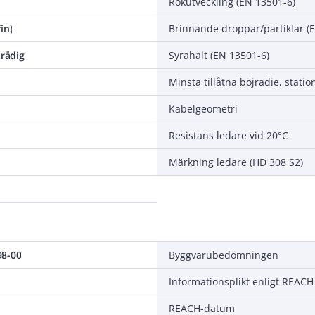
Rökutveckling (EN 13501-6)
in)
Brinnande droppar/partiklar (
trådig
Syrahalt (EN 13501-6)
Kabelgeometri
Resistans ledare vid 20°C
Märkning ledare (HD 308 S2)
98-00
Byggvarubedömningen
Informationsplikt enligt REACH
REACH-datum