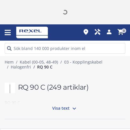
place
handyman
person
shopping_cart
0
Hem
Kabel (00-05, 48-49)
03 - Kopplingskabel
Halogenfri
RQ 90 C
RQ 90 C
(249 artiklar)
RQ 90 C

Visa text