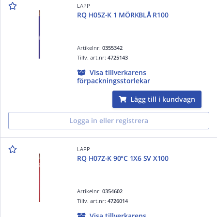
LAPP
RQ H05Z-K 1 MÖRKBLÅ R100
Artikelnr:
0355342
Tillv. art.nr:
4725143
Visa tillverkarens
förpackningsstorlekar
Lägg till i kundvagn
Logga in eller registrera
LAPP
RQ H07Z-K 90°C 1X6 SV X100
Artikelnr:
0354602
Tillv. art.nr:
4726014
Visa tillverkarens