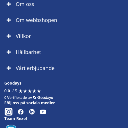
Om oss
Om webbshopen
Villkor
Hållbarhet
Vårt erbjudande
Goodays
★
★
★
★
★
★
★
★
★
★
0.0
/ 5
0 Verifierade av
Följ oss på sociala medier
Team Rexel