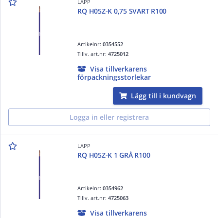
LAPP
RQ H05Z-K 0,75 SVART R100
Artikelnr:
0354552
Tillv. art.nr:
4725012
Visa tillverkarens
förpackningsstorlekar
Lägg till i kundvagn
Logga in eller registrera
LAPP
RQ H05Z-K 1 GRÅ R100
Artikelnr:
0354962
Tillv. art.nr:
4725063
Visa tillverkarens