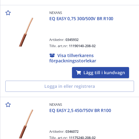
NEXANS
EQ EASY 0,75 300/500V BR R100
Artikelnr:
0345932
Tillv. art.nr:
11190140-208-02
Visa tillverkarens
förpackningsstorlekar
Lägg till i kundvagn
Logga in eller registrera
NEXANS
EQ EASY 2,5 450/750V BR R100
Artikelnr:
0346072
Tillv. art.nr:
11175240-208-02