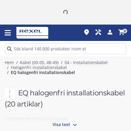
place
handyman
person
shopping_cart
0
Hem
Kabel (00-05, 48-49)
04 - Installationskabel
Halogenfri installationskabel
EQ halogenfri installationskabel
EQ halogenfri installationskabel
(20 artiklar)
EQ halogenfri installationskabel

Visa text