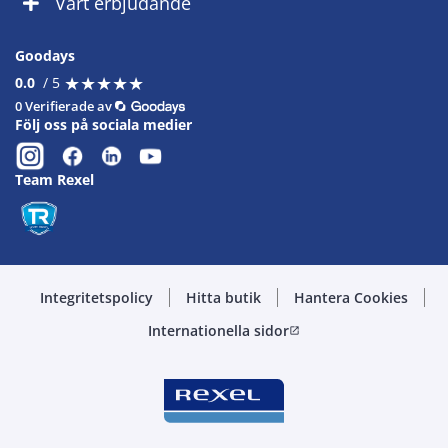
Vårt erbjudande
Goodays
★
★
★
★
★
★
★
★
★
★
0.0
/ 5
0 Verifierade av
Följ oss på sociala medier
Team Rexel
Integritetspolicy
Hitta butik
Hantera Cookies
Internationella sidor
open_in_new