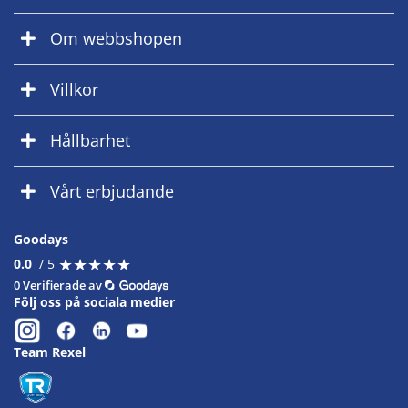
Om webbshopen
Villkor
Hållbarhet
Vårt erbjudande
Goodays
★
★
★
★
★
★
★
★
★
★
0.0
/ 5
0 Verifierade av
Följ oss på sociala medier
Team Rexel