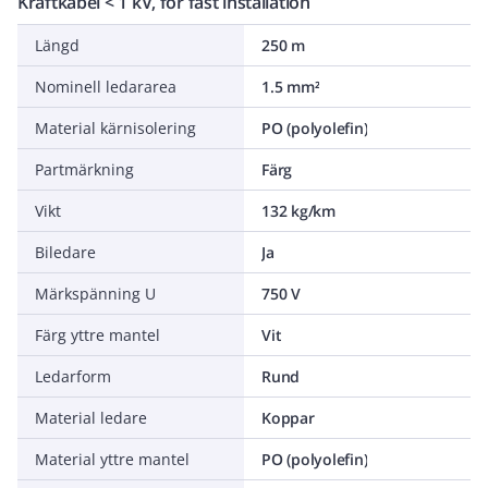
Kraftkabel < 1 kV, för fast installation
Längd
250 m
Nominell ledararea
1.5 mm²
Material kärnisolering
PO (polyolefin)
Partmärkning
Färg
Vikt
132 kg/km
Biledare
Ja
Märkspänning U
750 V
Färg yttre mantel
Vit
Ledarform
Rund
Material ledare
Koppar
Material yttre mantel
PO (polyolefin)