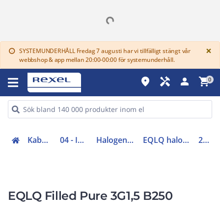
G
×
SYSTEMUNDERHÅLL Fredag 7 augusti har vi tillfälligt stängt vår
info
webbshop & app mellan 20:00-00:00 för systemunderhåll.
place
handyman
person
shopping_cart
0
Kabel (00-05, 48-49)
04 - Installationskabel
Halogenfri installationskabel
EQLQ halogenfri installationskabel
20211864
EQLQ Filled Pure 3G1,5 B250