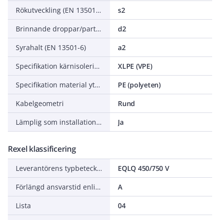
Rökutveckling (EN 13501-6)
s2
Brinnande droppar/partiklar (EN 13501-6)
d2
Syrahalt (EN 13501-6)
a2
Specifikation kärnisolering
XLPE (VPE)
Specifikation material yttre mantel
PE (polyeten)
Kabelgeometri
Rund
Lämplig som installationskabel
Ja
Rexel klassificering
Leverantörens typbeteckning
EQLQ 450/750 V
Förlängd ansvarstid enligt ALEM-09
A
Lista
04