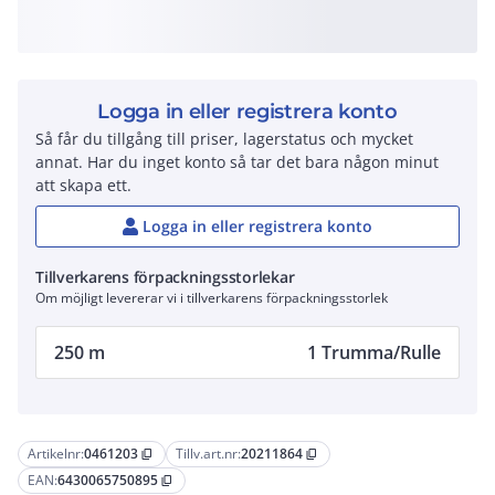
Logga in eller registrera konto
Så får du tillgång till priser, lagerstatus och mycket
annat. Har du inget konto så tar det bara någon minut
att skapa ett.
Logga in eller registrera konto
Tillverkarens förpackningsstorlekar
Om möjligt levererar vi i tillverkarens förpackningsstorlek
250 m
1 Trumma/Rulle
Artikelnr:
0461203
Tillv.art.nr:
20211864
content_copy
content_copy
EAN:
6430065750895
content_copy