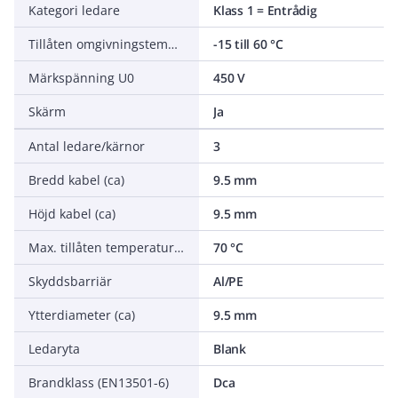
Kategori ledare
Klass 1 = Entrådig
Tillåten omgivningstemperatur under montering/hantering
-15 till 60 °C
Märkspänning U0
450 V
Skärm
Ja
Antal ledare/kärnor
3
Bredd kabel (ca)
9.5 mm
Höjd kabel (ca)
9.5 mm
Max. tillåten temperatur ledare
70 °C
Skyddsbarriär
Al/PE
Ytterdiameter (ca)
9.5 mm
Ledaryta
Blank
Brandklass (EN13501-6)
Dca