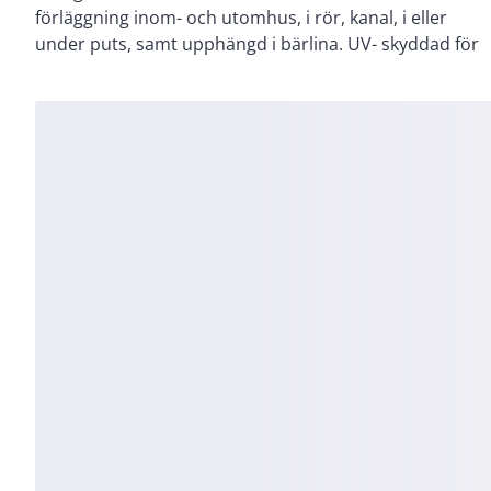
förläggning inom- och utomhus, i rör, kanal, i eller
mot direkt UV-ljus i belysningsarmaturer och
under puts, samt upphängd i bärlina. UV- skyddad för