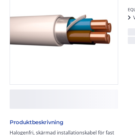
EQL
Produktbeskrivning
Halogenfri, skärmad installationskabel för fast
utomhusbruk i Norden. Ledarisoleringen ska skyddas