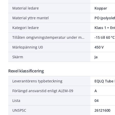
Material ledare
Koppar
Material yttre mantel
PO (polyolef
Kategori ledare
Klass 1 = En
Tillåten omgivningstemperatur under montering/hantering
-15 till 60 °C
Märkspänning U0
450 V
Skärm
Ja
Rexel klassificering
Leverantörens typbeteckning
EQLQ Tube 
Förlängd ansvarstid enligt ALEM-09
A
Lista
04
UNSPSC
26121600