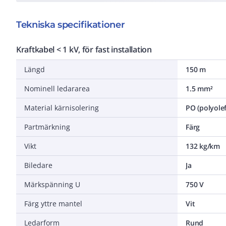
Tekniska specifikationer
Kraftkabel < 1 kV, för fast installation
Längd
150 m
Nominell ledararea
1.5 mm²
Material kärnisolering
PO (polyolef
Partmärkning
Färg
Vikt
132 kg/km
Biledare
Ja
Märkspänning U
750 V
Färg yttre mantel
Vit
Ledarform
Rund