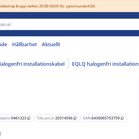
webbshop & app mellan 20:00-00:00 för systemunderhåll.
nde
Hållbarhet
Aktuellt
alogenfri installationskabel
EQLQ halogenfri installatio
tikelnr:
0461323
Tillv.art.nr:
20314596
EAN:
6430065753759
content_copy
content_copy
content_copy