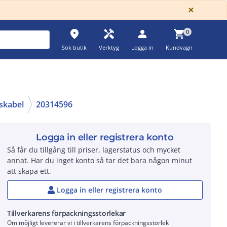
GLOBA
×
place
handyman
person
shopping_cart
0
Sök butik
Verktyg
Logga in
Kundvagn
nskabel
20314596
Logga in eller registrera konto
Så får du tillgång till priser, lagerstatus och mycket
annat. Har du inget konto så tar det bara någon minut
att skapa ett.
Logga in eller registrera konto
Tillverkarens förpackningsstorlekar
Om möjligt levererar vi i tillverkarens förpackningsstorlek