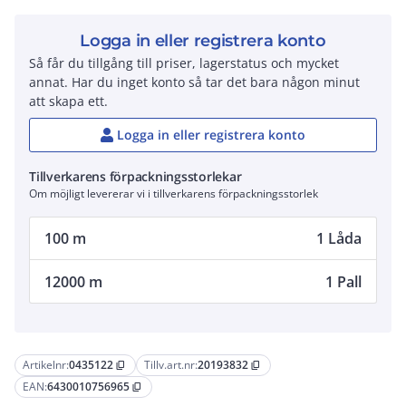
Logga in eller registrera konto
Så får du tillgång till priser, lagerstatus och mycket
annat. Har du inget konto så tar det bara någon minut
att skapa ett.
Logga in eller registrera konto
Tillverkarens förpackningsstorlekar
Om möjligt levererar vi i tillverkarens förpackningsstorlek
100 m
1 Låda
12000 m
1 Pall
Artikelnr:
0435122
Tillv.art.nr:
20193832
content_copy
content_copy
EAN:
6430010756965
content_copy