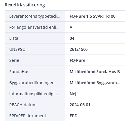
Rexel klassificering
Leverantörens typbeteckning
FQ-Pure 1,5 SVART R100
Förlängd ansvarstid enligt ALEM-09
A
Lista
04
UNSPSC
26121500
Serie
FQ-Pure
SundaHus
Miljöbedömd SundaHus B
Byggvarubedömningen
Miljöbedömd Byggvarubedömning Accepteras
Informationsplikt enligt REACH
Nej
REACH-datum
2024-06-01
EPD/PEP dokument
EPD