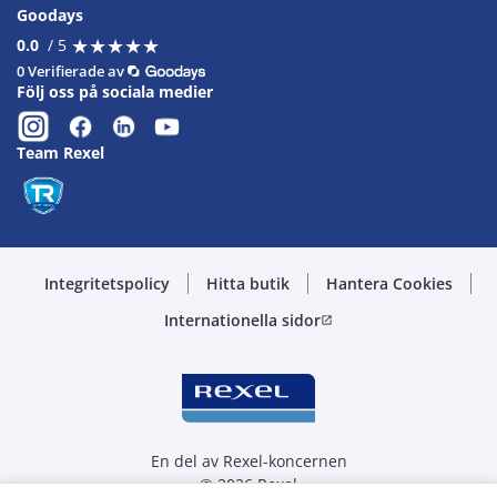
Goodays
★
★
★
★
★
★
★
★
★
★
0.0
/ 5
0 Verifierade av
Följ oss på sociala medier
Team Rexel
Integritetspolicy
Hitta butik
Hantera Cookies
Internationella sidor
open_in_new
En del av Rexel-koncernen
© 2026 Rexel