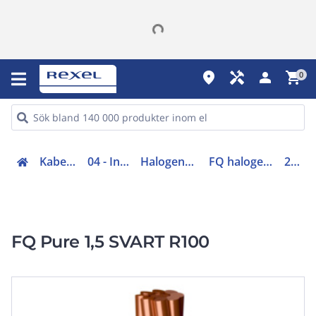
place
handyman
person
shopping_cart
0
Kabel (00-05, 48-49)
04 - Installationskabel
Halogenfri installationskabel
FQ halogenfri installationskabel
20193832
FQ Pure 1,5 SVART R100