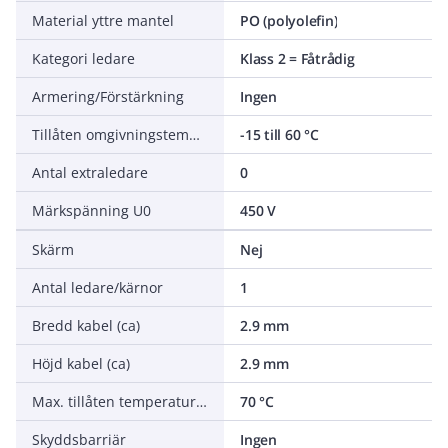
Material yttre mantel
PO (polyolefin)
Kategori ledare
Klass 2 = Fåtrådig
Armering/Förstärkning
Ingen
Tillåten omgivningstemperatur under montering/hantering
-15 till 60 °C
Antal extraledare
0
Märkspänning U0
450 V
Skärm
Nej
Antal ledare/kärnor
1
Bredd kabel (ca)
2.9 mm
Höjd kabel (ca)
2.9 mm
Max. tillåten temperatur ledare
70 °C
Skyddsbarriär
Ingen