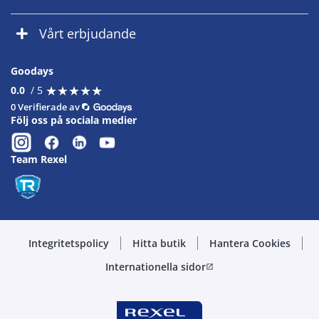
Vårt erbjudande
Goodays
★
★
★
★
★
★
★
★
★
★
0.0
/ 5
0 Verifierade av
Följ oss på sociala medier
Team Rexel
Integritetspolicy
Hitta butik
Hantera Cookies
Internationella sidor
open_in_new