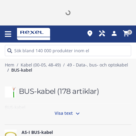
place
handyman
person
shopping_cart
0
Hem
Kabel (00-05, 48-49)
49 - Data-, bus- och optokabel
BUS-kabel
BUS-kabel
(178 artiklar)
BUS-kabel

Visa text
AS-I BUS-kabel