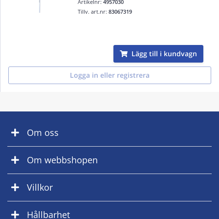
Artikelnr:
4957030
Tillv. art.nr:
83067319
Lägg till i kundvagn
Logga in eller registrera
Om oss
Om webbshopen
Villkor
Hållbarhet