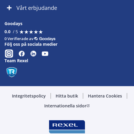
Vårt erbjudande
Goodays
★
★
★
★
★
★
★
★
★
★
0.0
/ 5
0 Verifierade av
Följ oss på sociala medier
Team Rexel
Integritetspolicy
Hitta butik
Hantera Cookies
Internationella sidor
open_in_new