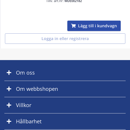
Tillv. art.nr:
WDE002182
Lägg till i kundvagn
Logga in eller registrera
Om oss
Om webbshopen
Villkor
Hållbarhet