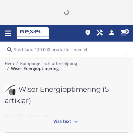
place
handyman
person
shopping_cart
0
Hem
Kampanjer och utförsäljning
Wiser Energioptimering
Wiser Energioptimering
(5
artiklar)
Wiser Energioptimering

Visa text