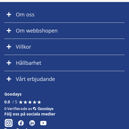
Om oss
Om webbshopen
Villkor
Hållbarhet
Vårt erbjudande
Goodays
★
★
★
★
★
★
★
★
★
★
0.0
/ 5
0 Verifierade av
Följ oss på sociala medier