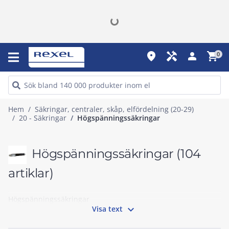
place
handyman
person
shopping_cart
0
Hem
Säkringar, centraler, skåp, elfördelning (20-29)
20 - Säkringar
Högspänningssäkringar
Högspänningssäkringar
(104
artiklar)
Högspänningssäkringar

Visa text