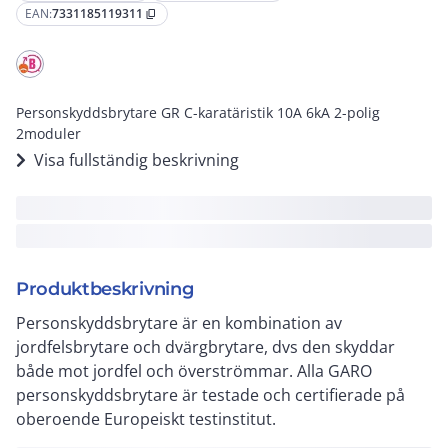
EAN:
7331185119311
content_copy
Personskyddsbrytare GR C-karatäristik 10A 6kA 2-polig
2moduler
Visa fullständig beskrivning
Produktbeskrivning
Personskyddsbrytare är en kombination av
jordfelsbrytare och dvärgbrytare, dvs den skyddar
både mot jordfel och överströmmar. Alla GARO
personskyddsbrytare är testade och certifierade på
oberoende Europeiskt testinstitut.