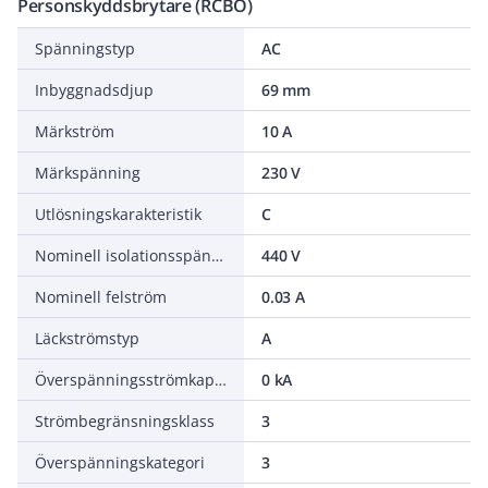
Personskyddsbrytare (RCBO)
Spänningstyp
AC
Inbyggnadsdjup
69 mm
Märkström
10 A
Märkspänning
230 V
Utlösningskarakteristik
C
Nominell isolationsspänning
440 V
Nominell felström
0.03 A
Läckströmstyp
A
Överspänningsströmkapacitet
0 kA
Strömbegränsningsklass
3
Överspänningskategori
3