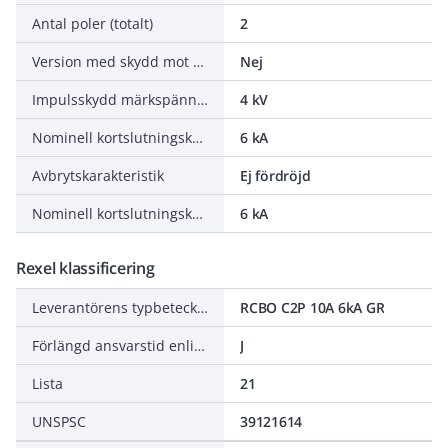
Antal poler (totalt)
2
Version med skydd mot felutlösning
Nej
Impulsskydd märkspänning Uimp
4 kV
Nominell kortslutningskapacitet lcn (EN 61009-1)
6 kA
Avbrytskarakteristik
Ej fördröjd
Nominell kortslutningskapacitet (EN 61009)
6 kA
Rexel klassificering
Leverantörens typbeteckning
RCBO C2P 10A 6kA GR
Förlängd ansvarstid enligt ALEM-09
J
Lista
21
UNSPSC
39121614