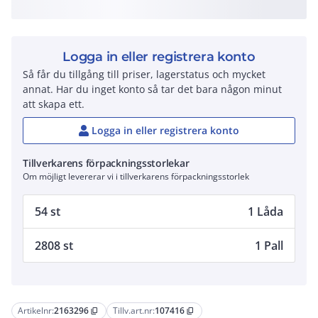
Logga in eller registrera konto
Så får du tillgång till priser, lagerstatus och mycket
annat. Har du inget konto så tar det bara någon minut
att skapa ett.
Logga in eller registrera konto
Tillverkarens förpackningsstorlekar
Om möjligt levererar vi i tillverkarens förpackningsstorlek
54 st
1 Låda
2808 st
1 Pall
Artikelnr:
2163296
Tillv.art.nr:
107416
content_copy
content_copy