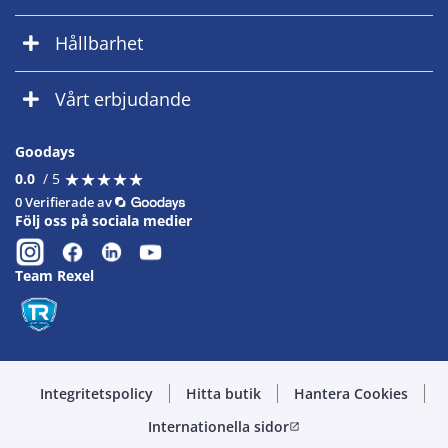
Hållbarhet
Vårt erbjudande
Goodays
★
★
★
★
★
★
★
★
★
★
0.0
/ 5
0 Verifierade av
Följ oss på sociala medier
Team Rexel
Integritetspolicy
Hitta butik
Hantera Cookies
Internationella sidor
open_in_new