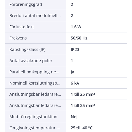
Föroreningsgrad
2
Bredd i antal modulmellanrum
2
Förlusteffekt
1.6 W
Frekvens
50/60 Hz
Kapslingsklass (IP)
IP20
Antal avsäkrade poler
1
Parallell omkoppling neutralledare
Ja
Nominell kortslutningsbrytkapacitet IEC 60947-2
6 kA
Anslutningsbar ledararea entrådigt
1 till 25 mm²
Anslutningsbar ledararea mångtrådig
1 till 25 mm²
Med förreglingsfunktion
Nej
Omgivningstemperatur under drift
25 till 40 °C