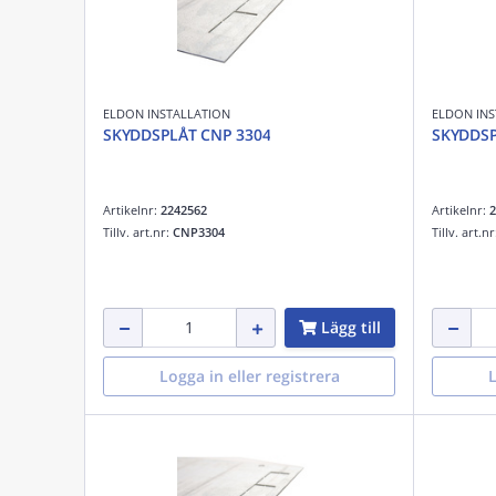
ELDON INSTALLATION
ELDON INS
SKYDDSPLÅT CNP 3304
SKYDDSP
Artikelnr:
2242562
Artikelnr:
2
Tillv. art.nr:
CNP3304
Tillv. art.n
Lägg till
Logga in eller registrera
L