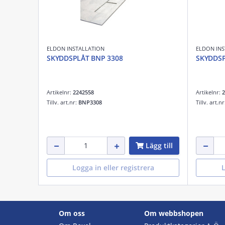
ELDON INSTALLATION
ELDON INS
SKYDDSPLÅT BNP 3308
SKYDDSP
Artikelnr:
2242558
Artikelnr:
2
Tillv. art.nr:
BNP3308
Tillv. art.n
Lägg till
Logga in eller registrera
L
Om oss
Om webbshopen