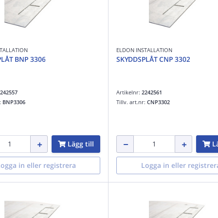
TALLATION
ELDON INSTALLATION
LÅT BNP 3306
SKYDDSPLÅT CNP 3302
242557
Artikelnr:
2242561
r:
BNP3306
Tillv. art.nr:
CNP3302
Lägg till
Lä
ogga in eller registrera
Logga in eller registrer