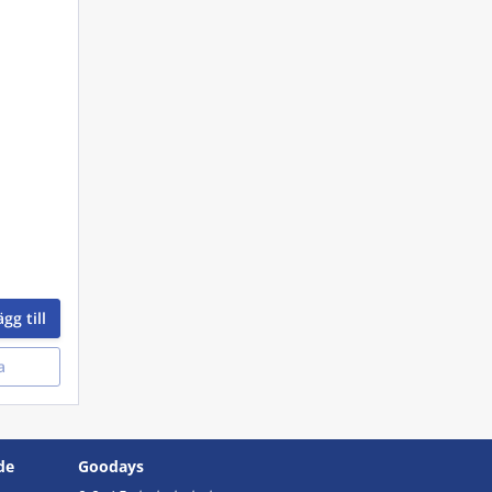
gg till
a
de
Goodays