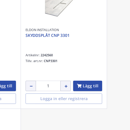
ELDON INSTALLATION
SKYDDSPLÅT CNP 3301
Artikelnr:
2242560
Tillv. art.nr:
CNP3301
gg till
Lägg till
a
Logga in eller registrera