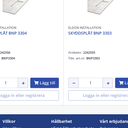
TALLATION
ELDON INSTALLATION
LÅT BNP 3304
SKYDDSPLÅT BNP 3303
242556
Artikelnr:
2242555
r:
BNP3304
Tillv. art.nr:
BNP3303
Lägg till
Lä
ogga in eller registrera
Logga in eller registrer
Villkor
Hållbarhet
Vårt erbjudan