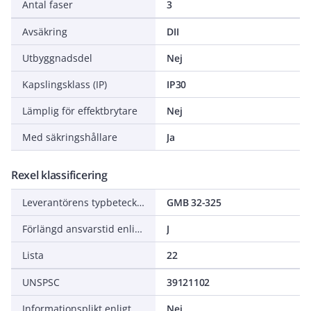
Antal faser
3
Avsäkring
DII
Utbyggnadsdel
Nej
Kapslingsklass (IP)
IP30
Lämplig för effektbrytare
Nej
Med säkringshållare
Ja
Rexel klassificering
Leverantörens typbeteckning
GMB 32-325
Förlängd ansvarstid enligt ALEM-09
J
Lista
22
UNSPSC
39121102
Informationsplikt enligt REACH
Nej