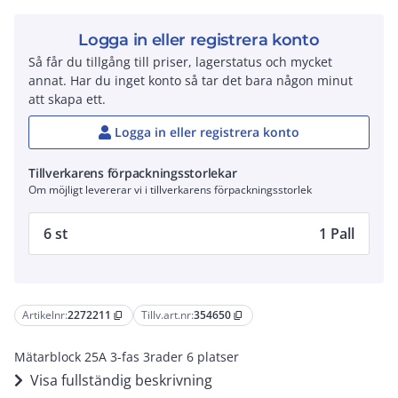
Logga in eller registrera konto
Så får du tillgång till priser, lagerstatus och mycket
annat. Har du inget konto så tar det bara någon minut
att skapa ett.
Logga in eller registrera konto
Tillverkarens förpackningsstorlekar
Om möjligt levererar vi i tillverkarens förpackningsstorlek
6 st
1 Pall
Artikelnr:
2272211
Tillv.art.nr:
354650
content_copy
content_copy
Mätarblock 25A 3-fas 3rader 6 platser
Visa fullständig beskrivning