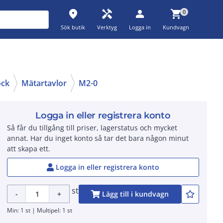
place
handyman
person
shopping_cart
0
Sök butik
Verktyg
Logga in
Kundvagn
ock
Mätartavlor
M2-0
Logga in eller registrera konto
Så får du tillgång till priser, lagerstatus och mycket
annat. Har du inget konto så tar det bara någon minut
att skapa ett.
Logga in eller registrera konto
st
-
+
Lägg till i kundvagn
Min: 1 st | Multipel: 1 st