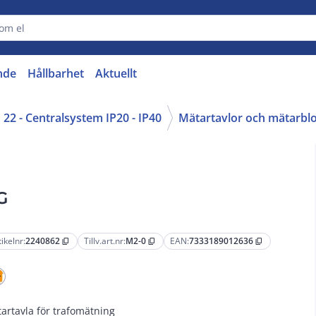
nde
Hållbarhet
Aktuellt
22 - Centralsystem IP20 - IP40
Mätartavlor och mätarbl
G
tikelnr:
2240862
Tillv.art.nr:
M2-0
EAN:
7333189012636
content_copy
content_copy
content_copy
artavla för trafomätning