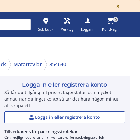
GLOBA
×
place
handyman
person
shopping_cart
0
Sök butik
Verktyg
Logga in
Kundvagn
ock
Mätartavlor
354640
Logga in eller registrera konto
Så får du tillgång till priser, lagerstatus och mycket
annat. Har du inget konto så tar det bara någon minut
att skapa ett.
Logga in eller registrera konto
Tillverkarens förpackningsstorlekar
Om möjligt levererar vi i tillverkarens förpackningsstorlek