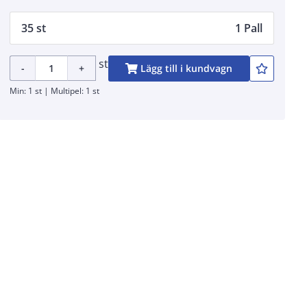
35 st
1 Pall
st
-
+
Lägg till i kundvagn
Min: 1 st | Multipel: 1 st