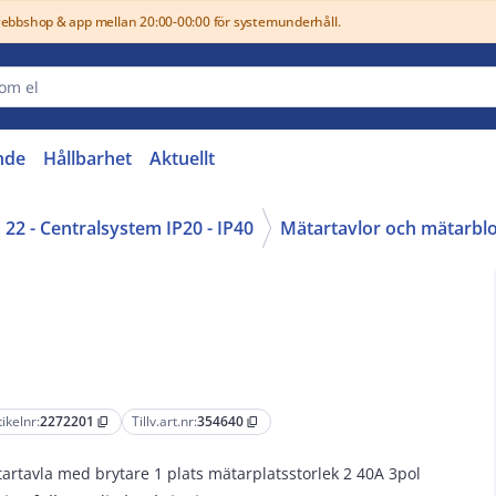
webbshop & app mellan 20:00-00:00 för systemunderhåll.
nde
Hållbarhet
Aktuellt
22 - Centralsystem IP20 - IP40
Mätartavlor och mätarbl
tikelnr:
2272201
Tillv.art.nr:
354640
content_copy
content_copy
artavla med brytare 1 plats mätarplatsstorlek 2 40A 3pol