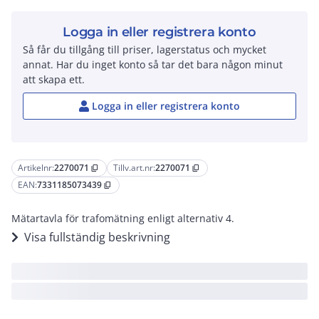
Logga in eller registrera konto
Så får du tillgång till priser, lagerstatus och mycket
annat. Har du inget konto så tar det bara någon minut
att skapa ett.
Logga in eller registrera konto
Artikelnr:
2270071
Tillv.art.nr:
2270071
content_copy
content_copy
EAN:
7331185073439
content_copy
Mätartavla för trafomätning enligt alternativ 4.
Visa fullständig beskrivning