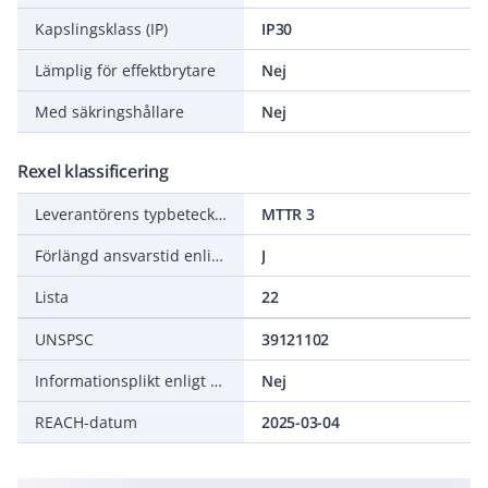
Kapslingsklass (IP)
IP30
Lämplig för effektbrytare
Nej
Med säkringshållare
Nej
Rexel klassificering
Leverantörens typbeteckning
MTTR 3
Förlängd ansvarstid enligt ALEM-09
J
Lista
22
UNSPSC
39121102
Informationsplikt enligt REACH
Nej
REACH-datum
2025-03-04