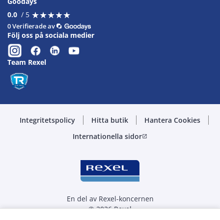
Goodays
★
★
★
★
★
★
★
★
★
★
0.0
/ 5
0 Verifierade av
Följ oss på sociala medier
Team Rexel
Integritetspolicy
Hitta butik
Hantera Cookies
Internationella sidor
open_in_new
En del av Rexel-koncernen
© 2026 Rexel