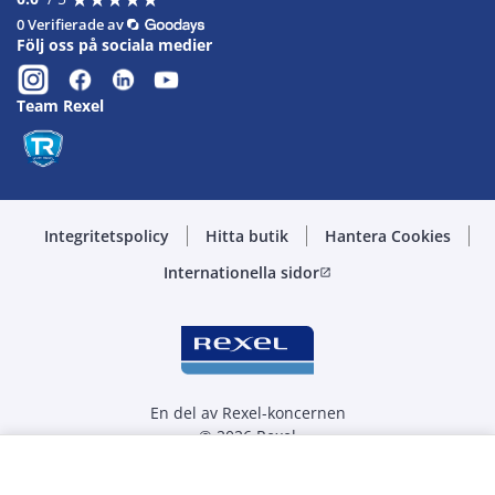
0 Verifierade av
Följ oss på sociala medier
Team Rexel
Integritetspolicy
Hitta butik
Hantera Cookies
Internationella sidor
open_in_new
En del av Rexel-koncernen
© 2026 Rexel
Välj kvantitet