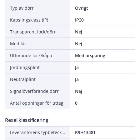
Typ av dörr
Övrigt
Kapslingsklass (IP)
IP30
Transparent lock/dörr
Nej
Med lås
Nej
Utförande lock/kåpa
Med ursparing
Jordningsplint
Ja
Neutralplint
Ja
Signalöverförande dörr
Nej
Antal öppningar för uttag
0
Rexel klassificering
Leverantörens typbeteckning
R9H13481