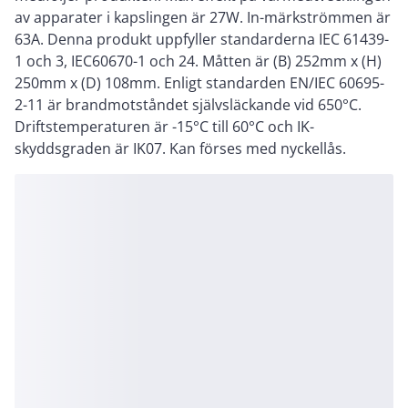
av apparater i kapslingen är 27W. In-märkströmmen är
63A. Denna produkt uppfyller standarderna IEC 61439-
1 och 3, IEC60670-1 och 24. Måtten är (B) 252mm x (H)
250mm x (D) 108mm. Enligt standarden EN/IEC 60695-
2-11 är brandmotståndet självsläckande vid 650°C.
Driftstemperaturen är -15°C till 60°C och IK-
skyddsgraden är IK07. Kan förses med nyckellås.