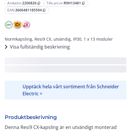
Artikelnr:
2200826
Tillv.art.nr:
R9H13481
content_copy
content_copy
EAN:
3606481185594
content_copy
Normkapsling, Resi9 CX, utvändig, IP30, 1 x 13 moduler
Visa fullständig beskrivning
Upptäck hela vårt sortiment från Schneider
Electric >
Produktbeskrivning
Denna Resi9 CX-kapsling är en utvändigt monterad