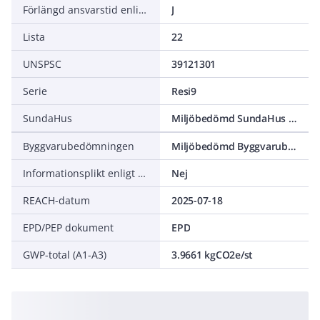
Förlängd ansvarstid enligt ALEM-09
J
Lista
22
UNSPSC
39121301
Serie
Resi9
SundaHus
Miljöbedömd SundaHus C+
Byggvarubedömningen
Miljöbedömd Byggvarubedömning Undviks
Informationsplikt enligt REACH
Nej
REACH-datum
2025-07-18
EPD/PEP dokument
EPD
GWP-total (A1-A3)
3.9661 kgCO2e/st