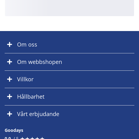
Om oss
Om webbshopen
Villkor
Hållbarhet
Vårt erbjudande
Goodays
★
★
★
★
★
★
★
★
★
★
0.0
/ 5