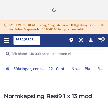
G
×
SYSTEMUNDERHÅLL Fredag 7 augusti har vi tillfälligt stängt vår
info
webbshop & app mellan 20:00-00:00 för systemunderhåll.
place
handyman
person
shopping_cart
0
Säkringar, centraler, skåp, elfördelning (20-29)
22 - Centralsystem IP20 - IP40
Normkapslingar
Plastkapslingar
R9H13481
Normkapsling Resi9 1 x 13 mod