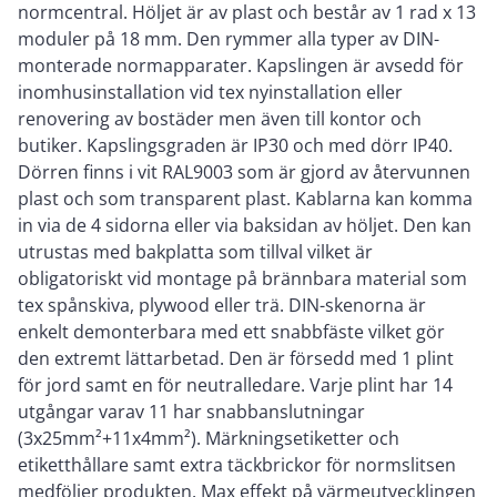
normcentral. Höljet är av plast och består av 1 rad x 13
moduler på 18 mm. Den rymmer alla typer av DIN-
monterade normapparater. Kapslingen är avsedd för
inomhusinstallation vid tex nyinstallation eller
renovering av bostäder men även till kontor och
butiker. Kapslingsgraden är IP30 och med dörr IP40.
Dörren finns i vit RAL9003 som är gjord av återvunnen
plast och som transparent plast. Kablarna kan komma
in via de 4 sidorna eller via baksidan av höljet. Den kan
utrustas med bakplatta som tillval vilket är
obligatoriskt vid montage på brännbara material som
tex spånskiva, plywood eller trä. DIN-skenorna är
enkelt demonterbara med ett snabbfäste vilket gör
den extremt lättarbetad. Den är försedd med 1 plint
för jord samt en för neutralledare. Varje plint har 14
utgångar varav 11 har snabbanslutningar
(3x25mm²+11x4mm²). Märkningsetiketter och
etiketthållare samt extra täckbrickor för normslitsen
medföljer produkten. Max effekt på värmeutvecklingen