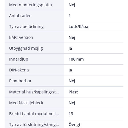
Med monteringsplatta
Nej
Antal rader
1
Typ av betäckning
Lock/Kåpa
EMC-version
Nej
Utbyggnad möjlig
Ja
Innerdjup
106 mm
DIN-skena
Ja
Plomberbar
Nej
Material hus/kapsling/stomme
Plast
Med N-skiljebleck
Nej
Bredd i antal modulmellanrum
13
Typ av förslutning/stängning
Övrigt