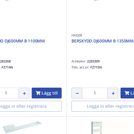
HAGER
DD DJ600MM B 1100MM
BERSKYDD DJ600MM B 1350MM
283308
Artikelnr:
2283309
r:
FZ714N
Tillv. art.nr:
FZ715N
Lägg till
Lä
ogga in eller registrera
Logga in eller registrer