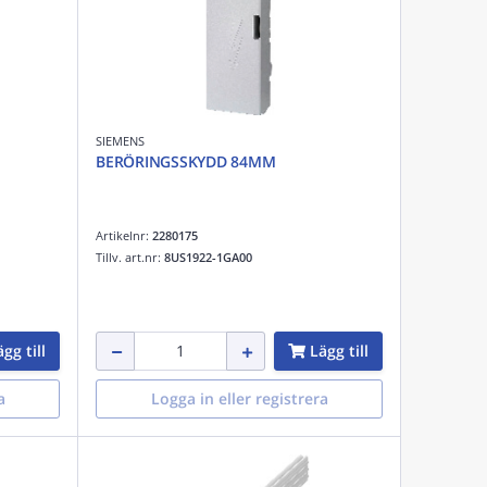
SIEMENS
BERÖRINGSSKYDD 84MM
Artikelnr:
2280175
Tillv. art.nr:
8US1922-1GA00
gg till
Lägg till
a
Logga in eller registrera