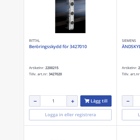
RITTAL
SIEMENS
Beröringsskydd för 3427010
ÄNDSKYD
Artikelnr:
2200215
Artikelnr:
2
Tillv. art.nr:
3427020
Tillv. art.n
Lägg till
Logga in eller registrera
L