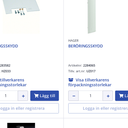
HAGER
NGSSKYDD
BERÖRINGSSKYDD
283582
Artikelnr:
2284065
r:
HZ033
Tillv. art.nr:
UZ017
 tillverkarens
Visa tillverkarens
ingsstorlekar
förpackningsstorlekar
Lägg till
Lä
ogga in eller registrera
Logga in eller registrer