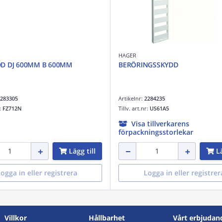
HAGER
D DJ 600MM B 600MM
BERÖRINGSSKYDD
283305
Artikelnr:
2284235
r:
FZ712N
Tillv. art.nr:
US61A5
Visa tillverkarens
förpackningsstorlekar
Lägg till
Lä
ogga in eller registrera
Logga in eller registrer
Villkor
Hållbarhet
Vårt erbjudan