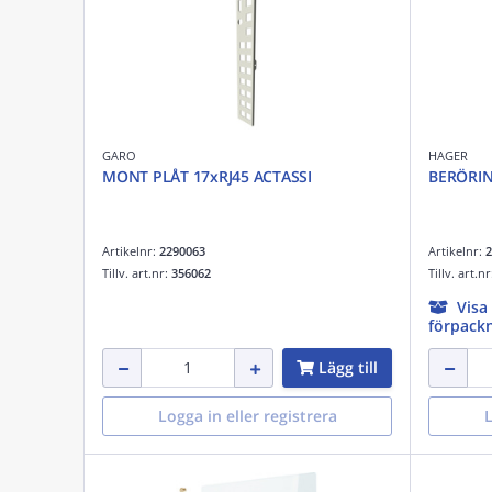
GARO
HAGER
MONT PLÅT 17xRJ45 ACTASSI
BERÖRI
Artikelnr:
2290063
Artikelnr:
2
Tillv. art.nr:
356062
Tillv. art.n
Visa
förpackn
Lägg till
Logga in eller registrera
L