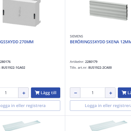
SIEMENS
NGSSKYDD 270MM
BERÖRINGSSKYDD SKENA 12M
280176
Artikelnr:
2280179
r:
8US1922-1GA02
Tillv. art.nr:
8US1922-2CA00
Lägg till
Lä
ogga in eller registrera
Logga in eller registrer