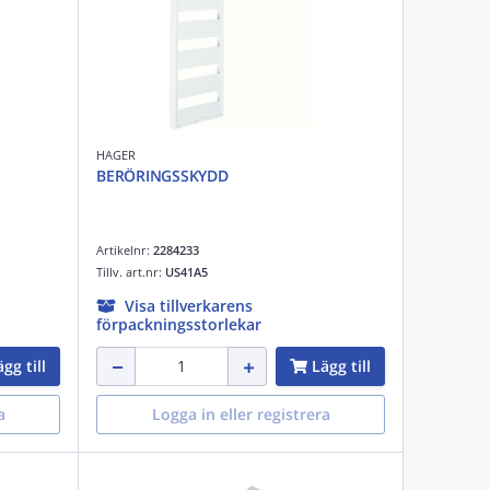
HAGER
BERÖRINGSSKYDD
Artikelnr:
2284233
Tillv. art.nr:
US41A5
Visa tillverkarens
förpackningsstorlekar
gg till
Lägg till
a
Logga in eller registrera