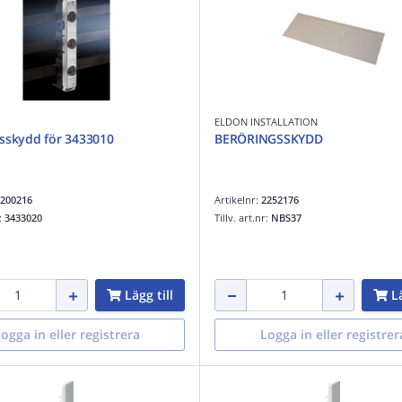
ELDON INSTALLATION
sskydd för 3433010
BERÖRINGSSKYDD
200216
Artikelnr:
2252176
r:
3433020
Tillv. art.nr:
NBS37
Lägg till
Lä
ogga in eller registrera
Logga in eller registrer