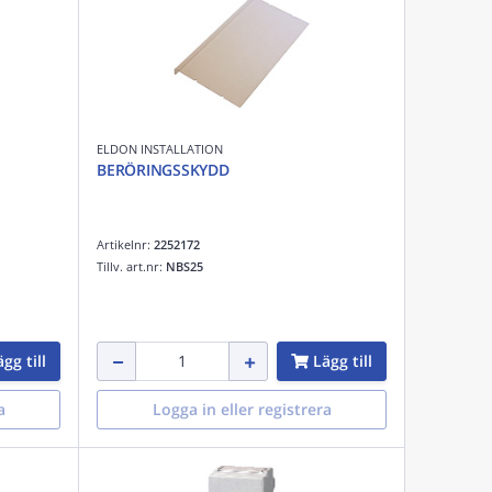
ELDON INSTALLATION
BERÖRINGSSKYDD
Artikelnr:
2252172
Tillv. art.nr:
NBS25
gg till
Lägg till
a
Logga in eller registrera