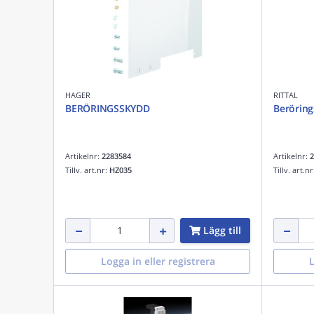
HAGER
RITTAL
BERÖRINGSSKYDD
Beröring
Artikelnr:
2283584
Artikelnr:
2
Tillv. art.nr:
HZ035
Tillv. art.n
Lägg till
Logga in eller registrera
L