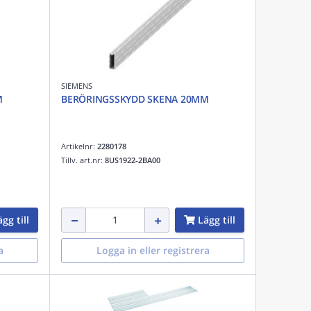
SIEMENS
M
BERÖRINGSSKYDD SKENA 20MM
Artikelnr:
2280178
Tillv. art.nr:
8US1922-2BA00
gg till
Lägg till
a
Logga in eller registrera