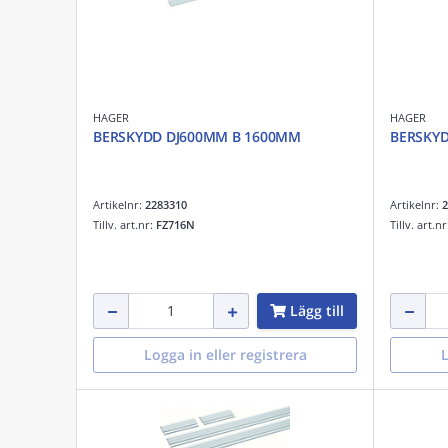
HAGER
HAGER
BERSKYDD DJ600MM B 1600MM
BERSKY
Artikelnr:
2283310
Artikelnr:
2
Tillv. art.nr:
FZ716N
Tillv. art.n
Lägg till
Logga in eller registrera
L