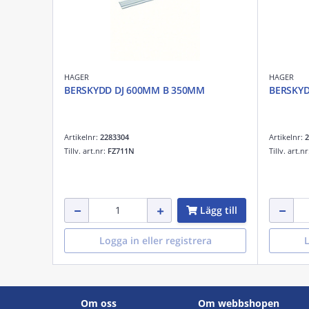
HAGER
HAGER
BERSKYDD DJ 600MM B 350MM
BERSKYD
Artikelnr:
2283304
Artikelnr:
2
Tillv. art.nr:
FZ711N
Tillv. art.n
Lägg till
Logga in eller registrera
L
Om oss
Om webbshopen