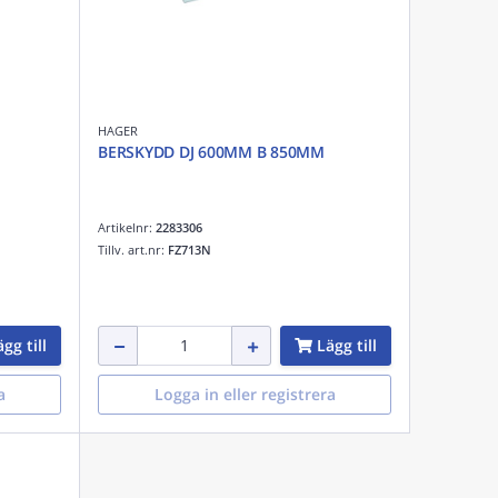
HAGER
BERSKYDD DJ 600MM B 850MM
Artikelnr:
2283306
Tillv. art.nr:
FZ713N
gg till
Lägg till
a
Logga in eller registrera