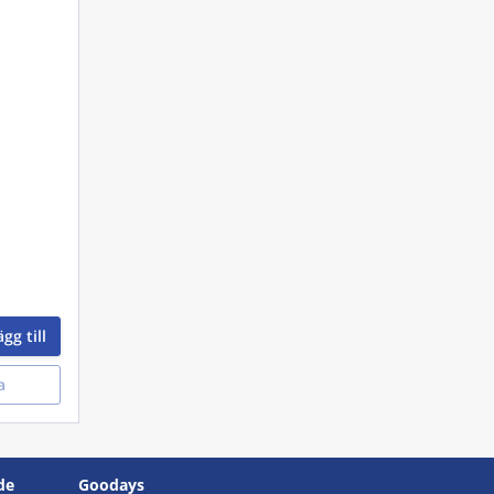
gg till
a
de
Goodays