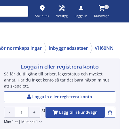
place
handyman
person
shopping_cart
0
Sök butik
Verktyg
Logga in
Kundvagn
ehör normkapslingar
Inbyggnadssatser
VH60NN
Logga in eller registrera konto
Så får du tillgång till priser, lagerstatus och mycket
annat. Har du inget konto så tar det bara någon minut
att skapa ett.
Logga in eller registrera konto
st
-
+
Lägg till i kundvagn
Min: 1 st | Multipel: 1 st