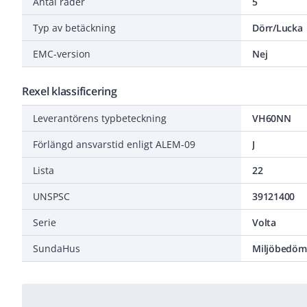
Antal rader
5
Typ av betäckning
Dörr/Lucka
EMC-version
Nej
Rexel klassificering
Leverantörens typbeteckning
VH60NN
Förlängd ansvarstid enligt ALEM-09
J
Lista
22
UNSPSC
39121400
Serie
Volta
SundaHus
Miljöbedöm