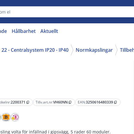
nde
Hållbarhet
Aktuellt
22 - Centralsystem IP20 - IP40
Normkapslingar
Tillb
tikelnr:
2200371
Tillv.art.nr:
VH60NN
EAN:
3250616480339
content_copy
content_copy
content_copy
sling volta för infällnad i gipsvägg, 5 rader 60 moduler.