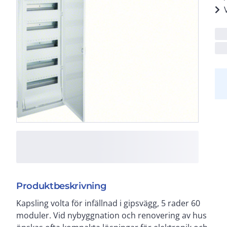
Produktbeskrivning
Kapsling volta för infällnad i gipsvägg, 5 rader 60
infälld installation, antingen med DIN-skena eller
moduler. Vid nybyggnation och renovering av hus
montagegaller. 30% mer ledningsutrymme samt mer