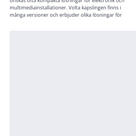
önskas ofta kompakta lösningar för elektronik och
plats för anslutningar i ovan- och nederkant. Vid
multimediainstallationer. Volta kapslingen finns i
utvecklingen av nya Volta har varje arbetsmoment,
många versioner och erbjuder olika lösningar för