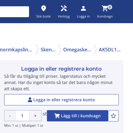
place
handyman
person
shopping_cart
0
Sök butik
Verktyg
Logga in
Kundvagn
Tillbehör normkapslingar
Skenor
Omegaskena
AK5DL135
Logga in eller registrera konto
Så får du tillgång till priser, lagerstatus och mycket
annat. Har du inget konto så tar det bara någon minut
att skapa ett.
Logga in eller registrera konto
st
-
+
Lägg till i kundvagn
Min: 1 st | Multipel: 1 st