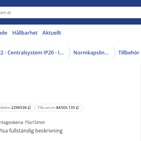
nde
Hållbarhet
Aktuellt
22 - Centralsystem IP20 - IP40
Normkapslingar
tikelnr:
2296536
Tillv.art.nr:
AK5DL135
content_copy
content_copy
ntageskena 75x15mm
Visa fullständig beskrivning