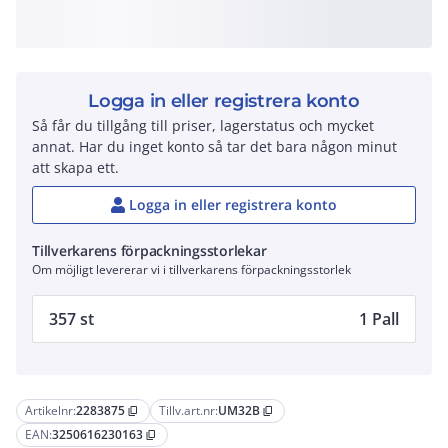
Logga in eller registrera konto
Så får du tillgång till priser, lagerstatus och mycket
annat. Har du inget konto så tar det bara någon minut
att skapa ett.
Logga in eller registrera konto
Tillverkarens förpackningsstorlekar
Om möjligt levererar vi i tillverkarens förpackningsstorlek
357 st
1 Pall
Artikelnr:
2283875
Tillv.art.nr:
UM32B
content_copy
content_copy
EAN:
3250616230163
content_copy