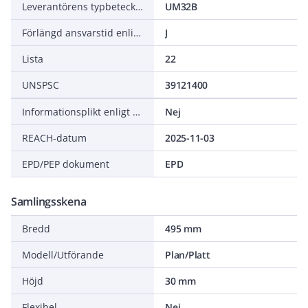
Leverantörens typbeteckning
UM32B
Förlängd ansvarstid enligt ALEM-09
J
Lista
22
UNSPSC
39121400
Informationsplikt enligt REACH
Nej
REACH-datum
2025-11-03
EPD/PEP dokument
EPD
Samlingsskena
Bredd
495 mm
Modell/Utförande
Plan/Platt
Höjd
30 mm
Flexibel
Nej