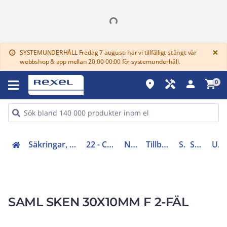
G
×
SYSTEMUNDERHÅLL Fredag 7 augusti har vi tillfälligt stängt vår
info
webbshop & app mellan 20:00-00:00 för systemunderhåll.
place
handyman
person
shopping_cart
0
Säkringar, centraler, skåp, elfördelning (20-29)
22 - Centralsystem IP20 - IP40
Normkapslingar
Tillbehör normkapslingar
Skenor
Samlingsskenor
UM32B
SAML SKEN 30X10MM F 2-FÄL