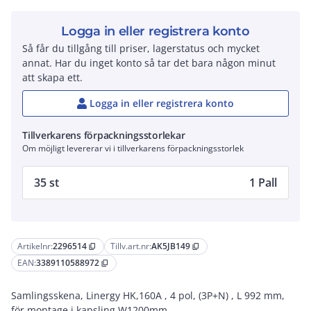
Logga in eller registrera konto
Så får du tillgång till priser, lagerstatus och mycket
annat. Har du inget konto så tar det bara någon minut
att skapa ett.
Logga in eller registrera konto
Tillverkarens förpackningsstorlekar
Om möjligt levererar vi i tillverkarens förpackningsstorlek
35 st
1 Pall
Artikelnr:
2296514
Tillv.art.nr:
AK5JB149
content_copy
content_copy
EAN:
3389110588972
content_copy
Samlingsskena, Linergy HK,160A , 4 pol, (3P+N) , L 992 mm,
för montage i kapsling W1200mm