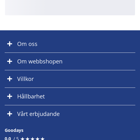
Om oss
Om webbshopen
Villkor
Hållbarhet
Vårt erbjudande
Goodays
★
★
★
★
★
★
★
★
★
★
0.0
/ 5