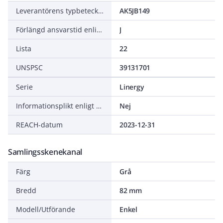
Leverantörens typbeteckning
AK5JB149
Förlängd ansvarstid enligt ALEM-09
J
Lista
22
UNSPSC
39131701
Serie
Linergy
Informationsplikt enligt REACH
Nej
REACH-datum
2023-12-31
Samlingsskenekanal
Färg
Grå
Bredd
82 mm
Modell/Utförande
Enkel