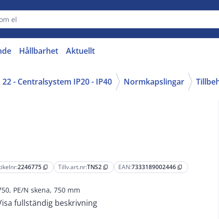
nde
Hållbarhet
Aktuellt
22 - Centralsystem IP20 - IP40
Normkapslingar
Tillb
tikelnr:
2246775
Tillv.art.nr:
TNS2
EAN:
7333189002446
content_copy
content_copy
content_copy
50, PE/N skena, 750 mm
Visa fullständig beskrivning