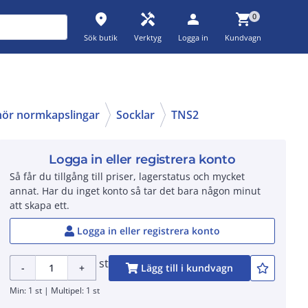
place
handyman
person
shopping_cart
0
Sök butik
Verktyg
Logga in
Kundvagn
ehör normkapslingar
Socklar
TNS2
Logga in eller registrera konto
Så får du tillgång till priser, lagerstatus och mycket
annat. Har du inget konto så tar det bara någon minut
att skapa ett.
Logga in eller registrera konto
st
-
+
Lägg till i kundvagn
Min: 1 st | Multipel: 1 st