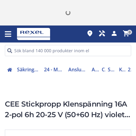
place
handyman
person
shopping_cart
0
Säkringar, centraler, skåp, elfördelning (20-29)
24 - Motorvärmare, tillfällig el och perilex
Anslutningsdon/skarvsladdar/elstolpar
Anslutningsdon
CEE-don
Stickproppar, CEE
Klenspänning
2425680
CEE Stickpropp Klenspänning 16A
2-pol 6h 20-25 V (50+60 Hz) violett
IP44 Rak 216