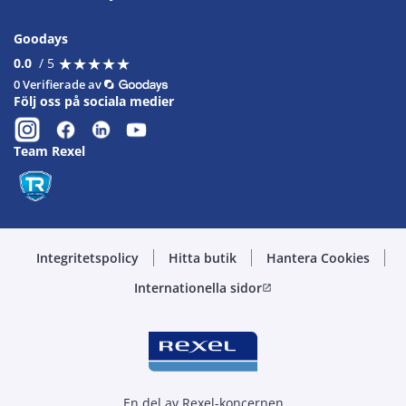
Goodays
★
★
★
★
★
★
★
★
★
★
0.0
/ 5
0 Verifierade av
Följ oss på sociala medier
Team Rexel
Integritetspolicy
Hitta butik
Hantera Cookies
Internationella sidor
open_in_new
En del av Rexel-koncernen