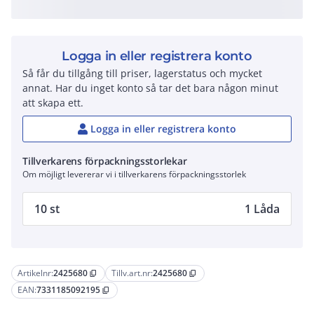
Logga in eller registrera konto
Så får du tillgång till priser, lagerstatus och mycket
annat. Har du inget konto så tar det bara någon minut
att skapa ett.
Logga in eller registrera konto
Tillverkarens förpackningsstorlekar
Om möjligt levererar vi i tillverkarens förpackningsstorlek
10 st
1 Låda
Artikelnr:
2425680
Tillv.art.nr:
2425680
content_copy
content_copy
EAN:
7331185092195
content_copy