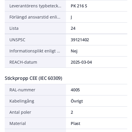
Leverantörens typbeteckning
PK 216 S
Förlängd ansvarstid enligt ALEM-09
J
Lista
24
UNSPSC
39121402
Informationsplikt enligt REACH
Nej
REACH-datum
2025-03-04
Stickpropp CEE (IEC 60309)
RAL-nummer
4005
Kabelingång
Övrigt
Antal poler
2
Material
Plast