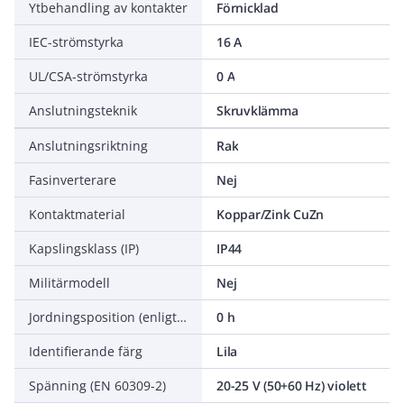
Ytbehandling av kontakter
Förnicklad
IEC-strömstyrka
16 A
UL/CSA-strömstyrka
0 A
Anslutningsteknik
Skruvklämma
Anslutningsriktning
Rak
Fasinverterare
Nej
Kontaktmaterial
Koppar/Zink CuZn
Kapslingsklass (IP)
IP44
Militärmodell
Nej
Jordningsposition (enligt klockposition)
0 h
Identifierande färg
Lila
Spänning (EN 60309-2)
20-25 V (50+60 Hz) violett