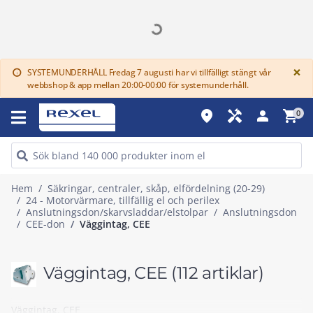
G
×
SYSTEMUNDERHÅLL Fredag 7 augusti har vi tillfälligt stängt vår
info
webbshop & app mellan 20:00-00:00 för systemunderhåll.
place
handyman
person
shopping_cart
0
Hem
Säkringar, centraler, skåp, elfördelning (20-29)
24 - Motorvärmare, tillfällig el och perilex
Anslutningsdon/skarvsladdar/elstolpar
Anslutningsdon
CEE-don
Väggintag, CEE
Väggintag, CEE
(112 artiklar)
Väggintag, CEE