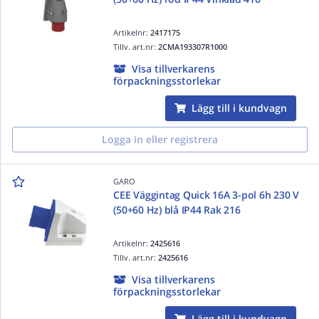
Artikelnr:
2417175
Tillv. art.nr:
2CMA193307R1000
Visa tillverkarens
förpackningsstorlekar
Lägg till i kundvagn
Logga in eller registrera
GARO
CEE Väggintag Quick 16A 3-pol 6h 230 V
(50+60 Hz) blå IP44 Rak 216
Artikelnr:
2425616
Tillv. art.nr:
2425616
Visa tillverkarens
förpackningsstorlekar
Lägg till i kundvagn