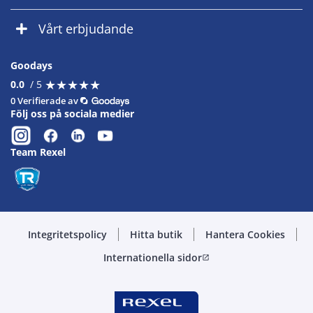
Vårt erbjudande
Goodays
★
★
★
★
★
★
★
★
★
★
0.0
/ 5
0 Verifierade av
Följ oss på sociala medier
Team Rexel
Integritetspolicy
Hitta butik
Hantera Cookies
Internationella sidor
open_in_new