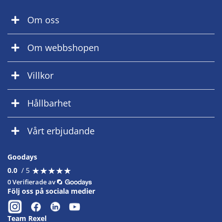
Om oss
Om webbshopen
Villkor
Hållbarhet
Vårt erbjudande
Goodays
★
★
★
★
★
★
★
★
★
★
0.0
/ 5
0 Verifierade av
Följ oss på sociala medier
Team Rexel