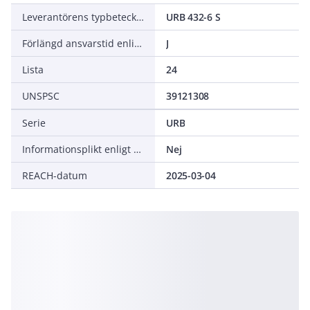
Leverantörens typbeteckning
URB 432-6 S
Förlängd ansvarstid enligt ALEM-09
J
Lista
24
UNSPSC
39121308
Serie
URB
Informationsplikt enligt REACH
Nej
REACH-datum
2025-03-04