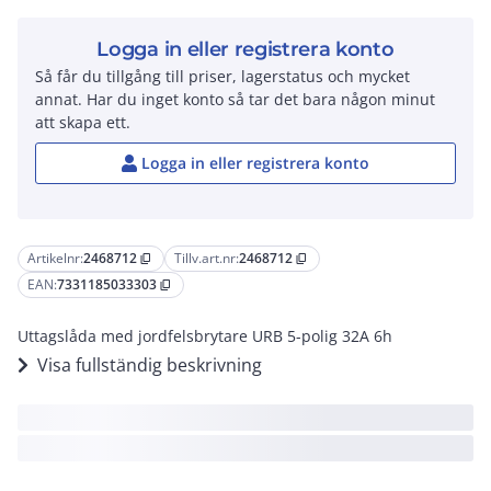
Logga in eller registrera konto
Så får du tillgång till priser, lagerstatus och mycket
annat. Har du inget konto så tar det bara någon minut
att skapa ett.
Logga in eller registrera konto
Artikelnr:
2468712
Tillv.art.nr:
2468712
content_copy
content_copy
EAN:
7331185033303
content_copy
Uttagslåda med jordfelsbrytare URB 5-polig 32A 6h
Visa fullständig beskrivning