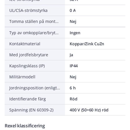
UL/CSA-strömstyrka
0 A
Tomma ställen på monteringsskena
Nej
Typ av omkopplare/brytare
Ingen
Kontaktmaterial
Koppar/Zink CuZn
Med jordfelsbrytare
Ja
Kapslingsklass (IP)
IP44
Militärmodell
Nej
Jordningsposition (enligt klockposition)
6 h
Identifierande färg
Röd
Spänning (EN 60309-2)
400 V (50+60 Hz) röd
Rexel klassificering