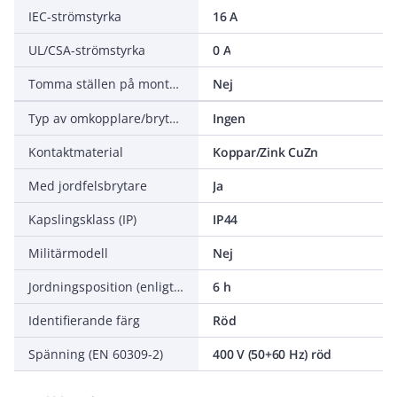
IEC-strömstyrka
16 A
UL/CSA-strömstyrka
0 A
Tomma ställen på monteringsskena
Nej
Typ av omkopplare/brytare
Ingen
Kontaktmaterial
Koppar/Zink CuZn
Med jordfelsbrytare
Ja
Kapslingsklass (IP)
IP44
Militärmodell
Nej
Jordningsposition (enligt klockposition)
6 h
Identifierande färg
Röd
Spänning (EN 60309-2)
400 V (50+60 Hz) röd