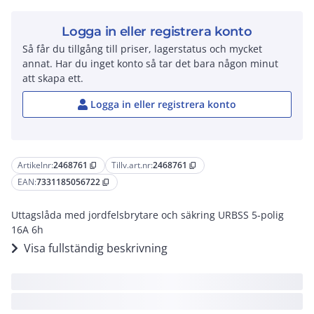
Logga in eller registrera konto
Så får du tillgång till priser, lagerstatus och mycket
annat. Har du inget konto så tar det bara någon minut
att skapa ett.
Logga in eller registrera konto
Artikelnr:
2468761
Tillv.art.nr:
2468761
content_copy
content_copy
EAN:
7331185056722
content_copy
Uttagslåda med jordfelsbrytare och säkring URBSS 5-polig
16A 6h
Visa fullständig beskrivning