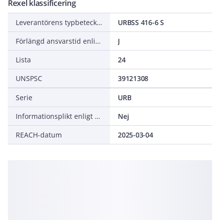
Rexel klassificering
Leverantörens typbeteckning
URBSS 416-6 S
Förlängd ansvarstid enligt ALEM-09
J
Lista
24
UNSPSC
39121308
Serie
URB
Informationsplikt enligt REACH
Nej
REACH-datum
2025-03-04