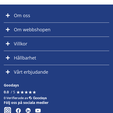
Om oss
Om webbshopen
Villkor
Hållbarhet
Vårt erbjudande
Goodays
★
★
★
★
★
★
★
★
★
★
0.0
/ 5
0 Verifierade av
Följ oss på sociala medier