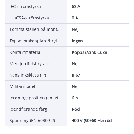
IEC-strömstyrka
63 A
UL/CSA-strömstyrka
0 A
Tomma ställen på monteringsskena
Nej
Typ av omkopplare/brytare
Ingen
Kontaktmaterial
Koppar/Zink CuZn
Med jordfelsbrytare
Nej
Kapslingsklass (IP)
IP67
Militärmodell
Nej
Jordningsposition (enligt klockposition)
6 h
Identifierande färg
Röd
Spänning (EN 60309-2)
400 V (50+60 Hz) röd