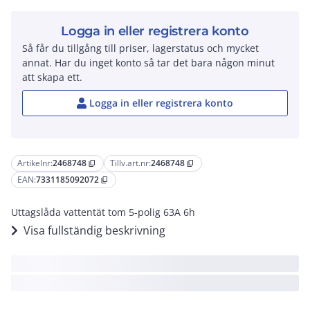
Logga in eller registrera konto
Så får du tillgång till priser, lagerstatus och mycket
annat. Har du inget konto så tar det bara någon minut
att skapa ett.
Logga in eller registrera konto
Artikelnr:
2468748
Tillv.art.nr:
2468748
content_copy
content_copy
EAN:
7331185092072
content_copy
Uttagslåda vattentät tom 5-polig 63A 6h
Visa fullständig beskrivning