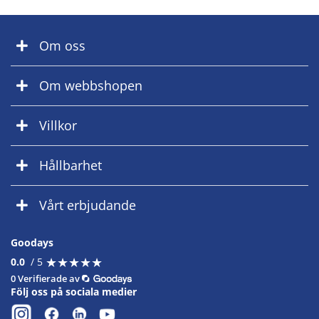
Om oss
Om webbshopen
Villkor
Hållbarhet
Vårt erbjudande
Goodays
★
★
★
★
★
★
★
★
★
★
0.0
/ 5
0 Verifierade av
Följ oss på sociala medier