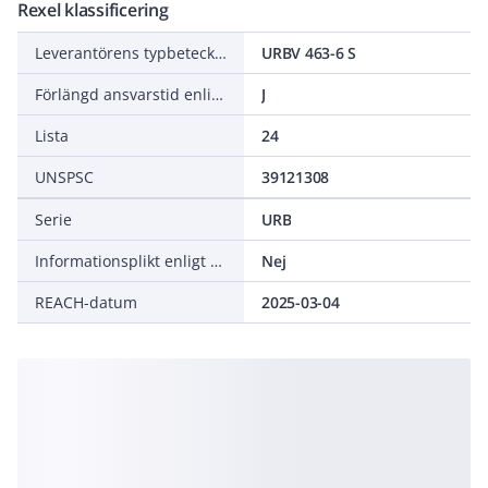
Rexel klassificering
Leverantörens typbeteckning
URBV 463-6 S
Förlängd ansvarstid enligt ALEM-09
J
Lista
24
UNSPSC
39121308
Serie
URB
Informationsplikt enligt REACH
Nej
REACH-datum
2025-03-04