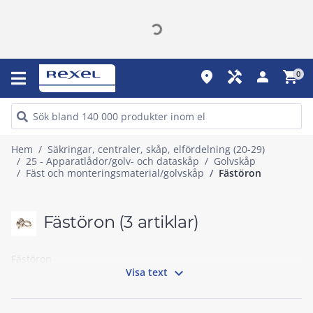
place
handyman
person
shopping_cart
0
Hem
Säkringar, centraler, skåp, elfördelning (20-29)
25 - Apparatlådor/golv- och dataskåp
Golvskåp
Fäst och monteringsmaterial/golvskåp
Fästöron
Fästöron
(3 artiklar)
Fästöron

Visa text