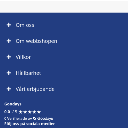
Om oss
Om webbshopen
Villkor
Hållbarhet
Vårt erbjudande
Goodays
★
★
★
★
★
★
★
★
★
★
0.0
/ 5
0 Verifierade av
Följ oss på sociala medier