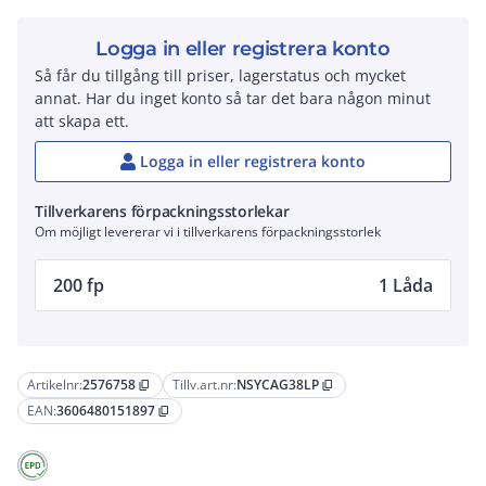
Logga in eller registrera konto
Så får du tillgång till priser, lagerstatus och mycket
annat. Har du inget konto så tar det bara någon minut
att skapa ett.
Logga in eller registrera konto
Tillverkarens förpackningsstorlekar
Om möjligt levererar vi i tillverkarens förpackningsstorlek
200 fp
1 Låda
Artikelnr:
2576758
Tillv.art.nr:
NSYCAG38LP
content_copy
content_copy
EAN:
3606480151897
content_copy