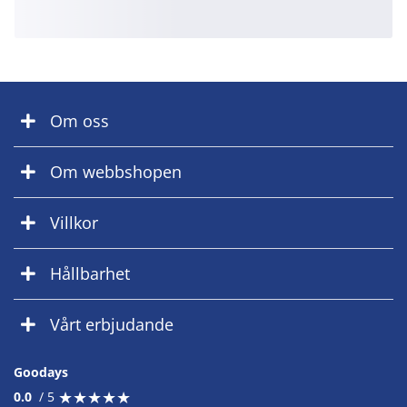
Om oss
Om webbshopen
Villkor
Hållbarhet
Vårt erbjudande
Goodays
★
★
★
★
★
★
★
★
★
★
0.0
/ 5