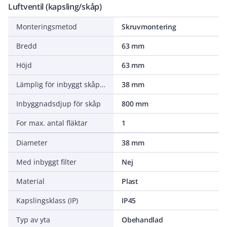
Luftventil (kapsling/skåp)
Monteringsmetod
Skruvmontering
Bredd
63 mm
Höjd
63 mm
Lämplig för inbyggt skåpbredd
38 mm
Inbyggnadsdjup för skåp
800 mm
For max. antal fläktar
1
Diameter
38 mm
Med inbyggt filter
Nej
Material
Plast
Kapslingsklass (IP)
IP45
Typ av yta
Obehandlad