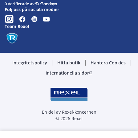
0 Verifierade av
Följ oss på sociala medier
Team Rexel
Integritetspolicy
Hitta butik
Hantera Cookies
Internationella sidor
open_in_new
En del av Rexel-koncernen
© 2026 Rexel