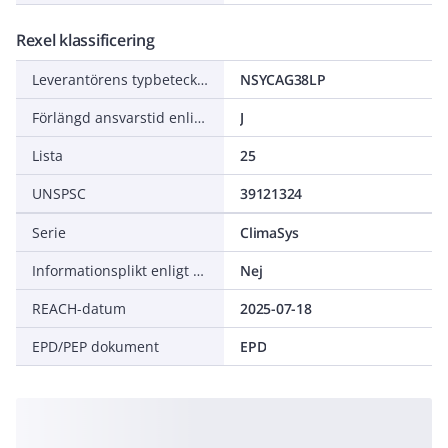
Rexel klassificering
Leverantörens typbeteckning
NSYCAG38LP
Förlängd ansvarstid enligt ALEM-09
J
Lista
25
UNSPSC
39121324
Serie
ClimaSys
Informationsplikt enligt REACH
Nej
REACH-datum
2025-07-18
EPD/PEP dokument
EPD