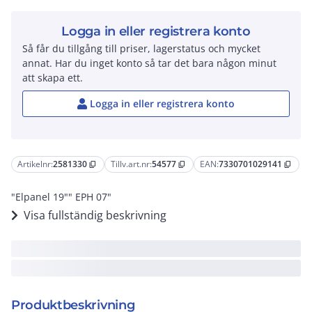
Logga in eller registrera konto
Så får du tillgång till priser, lagerstatus och mycket
annat. Har du inget konto så tar det bara någon minut
att skapa ett.
Logga in eller registrera konto
Artikelnr:
2581330
Tillv.art.nr:
54577
EAN:
7330701029141
content_copy
content_copy
content_copy
"Elpanel 19"" EPH 07"
Visa fullständig beskrivning
Produktbeskrivning