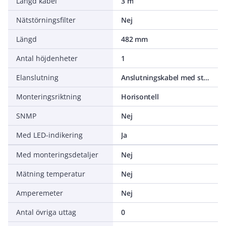
Längd kabel
3 m
Nätstörningsfilter
Nej
Längd
482 mm
Antal höjdenheter
1
Elanslutning
Anslutningskabel med stickpropp
Monteringsriktning
Horisontell
SNMP
Nej
Med LED-indikering
Ja
Med monteringsdetaljer
Nej
Mätning temperatur
Nej
Amperemeter
Nej
Antal övriga uttag
0