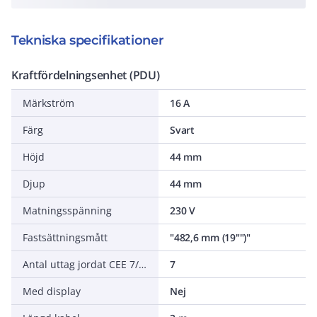
Tekniska specifikationer
Kraftfördelningsenhet (PDU)
Märkström
16 A
Färg
Svart
Höjd
44 mm
Djup
44 mm
Matningsspänning
230 V
Fastsättningsmått
"482,6 mm (19"")"
Antal uttag jordat CEE 7/3 (Typ F)
7
Med display
Nej