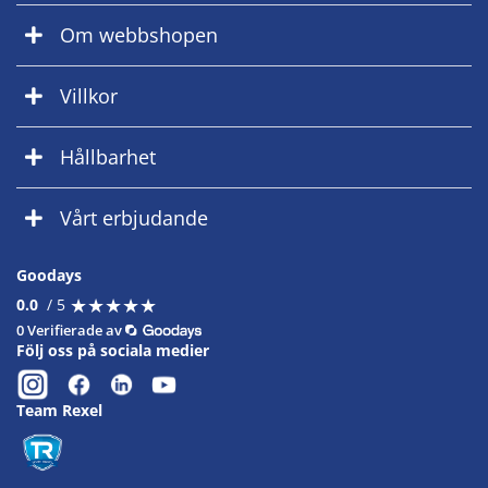
Om webbshopen
Villkor
Hållbarhet
Vårt erbjudande
Goodays
★
★
★
★
★
★
★
★
★
★
0.0
/ 5
0 Verifierade av
Följ oss på sociala medier
Team Rexel