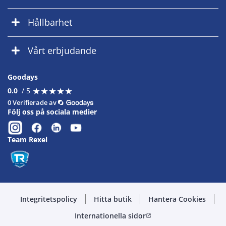
Hållbarhet
Vårt erbjudande
Goodays
★
★
★
★
★
★
★
★
★
★
0.0
/ 5
0 Verifierade av
Följ oss på sociala medier
Team Rexel
Integritetspolicy
Hitta butik
Hantera Cookies
Internationella sidor
open_in_new