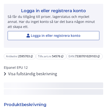
Logga in eller registrera konto
Så får du tillgång till priser, lagerstatus och mycket
annat. Har du inget konto så tar det bara någon minut
att skapa ett.
Logga in eller registrera konto
Artikelnr:
2595703
Tillv.art.nr:
54576
EAN:
7330701029103
content_copy
content_copy
content_copy
Elpanel EPU 12
Visa fullständig beskrivning
Produktbeskrivning