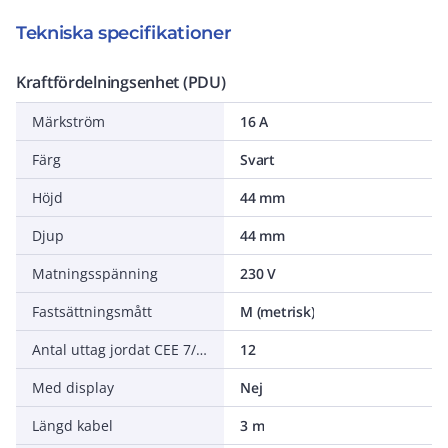
Tekniska specifikationer
Kraftfördelningsenhet (PDU)
Märkström
16 A
Färg
Svart
Höjd
44 mm
Djup
44 mm
Matningsspänning
230 V
Fastsättningsmått
M (metrisk)
Antal uttag jordat CEE 7/3 (Typ F)
12
Med display
Nej
Längd kabel
3 m