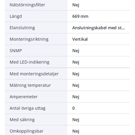
Nätstörningsfilter
Nej
Längd
669 mm
Elanslutning
Anslutningskabel med stickpropp
Monteringsriktning
Vertikal
SNMP
Nej
Med LED-indikering
Nej
Med monteringsdetaljer
Nej
Mätning temperatur
Nej
Amperemeter
Nej
Antal övriga uttag
0
Med säkring
Nej
Omkopplingsbar
Nej