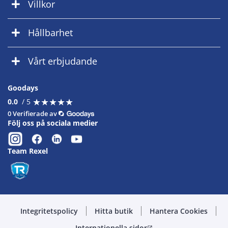
Villkor
Hållbarhet
Vårt erbjudande
Goodays
★
★
★
★
★
★
★
★
★
★
0.0
/ 5
0 Verifierade av
Följ oss på sociala medier
Team Rexel
Integritetspolicy
Hitta butik
Hantera Cookies
Internationella sidor
open_in_new