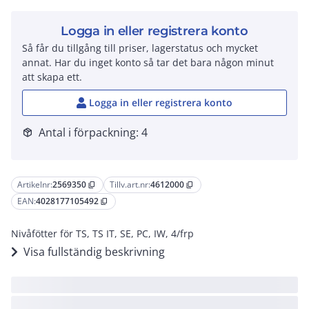
Logga in eller registrera konto
Så får du tillgång till priser, lagerstatus och mycket
annat. Har du inget konto så tar det bara någon minut
att skapa ett.
Logga in eller registrera konto
Antal i förpackning: 4
package_2
Artikelnr:
2569350
Tillv.art.nr:
4612000
content_copy
content_copy
EAN:
4028177105492
content_copy
Nivåfötter för TS, TS IT, SE, PC, IW, 4/frp
Visa fullständig beskrivning