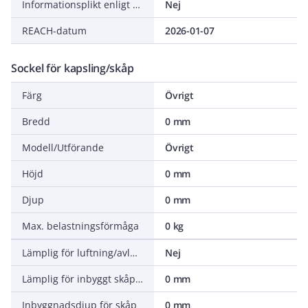
Informationsplikt enligt REACH
Nej
REACH-datum
2026-01-07
Sockel för kapsling/skåp
Färg
Övrigt
Bredd
0 mm
Modell/Utförande
Övrigt
Höjd
0 mm
Djup
0 mm
Max. belastningsförmåga
0 kg
Lämplig för luftning/avluftning
Nej
Lämplig för inbyggt skåpbredd
0 mm
Inbyggnadsdjup för skåp
0 mm