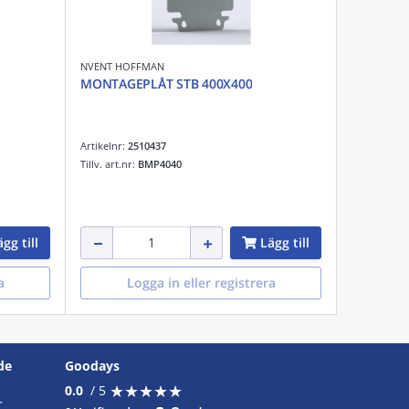
NVENT HOFFMAN
MONTAGEPLÅT STB 400X400
Artikelnr:
2510437
Tillv. art.nr:
BMP4040
gg till
Lägg till
a
Logga in eller registrera
de
Goodays
★
★
★
★
★
★
★
★
★
★
0.0
/ 5
r