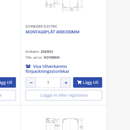
SCHNEIDER ELECTRIC
MONTAGEPLÅT 400X300MM
Artikelnr:
2543553
Tillv. art.nr:
NSYMM43
Visa tillverkarens
förpackningsstorlekar
gg till
Lägg till
a
Logga in eller registrera