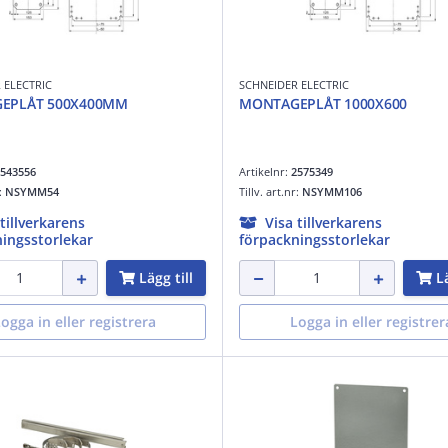
 ELECTRIC
SCHNEIDER ELECTRIC
EPLÅT 500X400MM
MONTAGEPLÅT 1000X600
543556
Artikelnr:
2575349
r:
NSYMM54
Tillv. art.nr:
NSYMM106
 tillverkarens
Visa tillverkarens
ingsstorlekar
förpackningsstorlekar
Lägg till
Lä
ogga in eller registrera
Logga in eller registrer