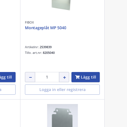
FIBOX
Montageplåt MP 5040
Artikelnr:
2539839
Tillv. art.nr:
8205040
gg till
Lägg till
a
Logga in eller registrera