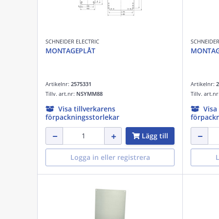
SCHNEIDER ELECTRIC
SCHNEIDER
MONTAGEPLÅT
MONTAG
Artikelnr:
2575331
Artikelnr:
2
Tillv. art.nr:
NSYMM88
Tillv. art.n
Visa tillverkarens
Visa
förpackningsstorlekar
förpackn
Lägg till
Logga in eller registrera
L