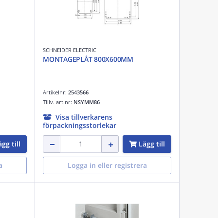
SCHNEIDER ELECTRIC
MONTAGEPLÅT 800X600MM
Artikelnr:
2543566
Tillv. art.nr:
NSYMM86
Visa tillverkarens
förpackningsstorlekar
gg till
Lägg till
a
Logga in eller registrera