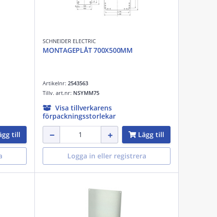
SCHNEIDER ELECTRIC
MONTAGEPLÅT 700X500MM
Artikelnr:
2543563
Tillv. art.nr:
NSYMM75
Visa tillverkarens
förpackningsstorlekar
gg till
Lägg till
a
Logga in eller registrera