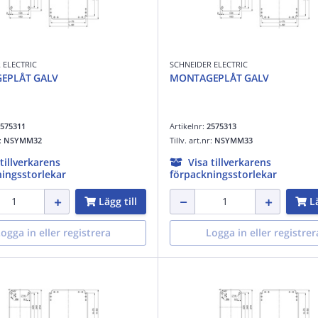
 ELECTRIC
SCHNEIDER ELECTRIC
EPLÅT GALV
MONTAGEPLÅT GALV
575311
Artikelnr:
2575313
r:
NSYMM32
Tillv. art.nr:
NSYMM33
 tillverkarens
Visa tillverkarens
ingsstorlekar
förpackningsstorlekar
Lägg till
Lä
ogga in eller registrera
Logga in eller registrer