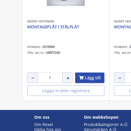
NVENT HOFFMAN
NVENT HO
MONTAGEPLÅT I STÅLPLÅT
MONTAGE
Artikelnr:
2510909
Artikelnr:
2
Tillv. art.nr:
UMPZ320
Tillv. art.n
Lägg till
Logga in eller registrera
L
Om oss
Om webbshopen
Om Rexel
Produktkategorier A-Ö
Jobba hos oss
Varumärken A-Ö