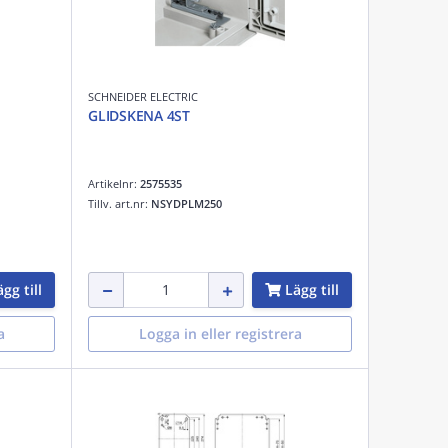
SCHNEIDER ELECTRIC
GLIDSKENA 4ST
Artikelnr:
2575535
Tillv. art.nr:
NSYDPLM250
gg till
Lägg till
a
Logga in eller registrera