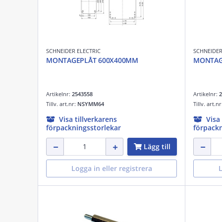
SCHNEIDER ELECTRIC
SCHNEIDER
MONTAGEPLÅT 600X400MM
MONTAG
Artikelnr:
2543558
Artikelnr:
2
Tillv. art.nr:
NSYMM64
Tillv. art.n
Visa tillverkarens
Visa
förpackningsstorlekar
förpackn
Lägg till
Logga in eller registrera
L