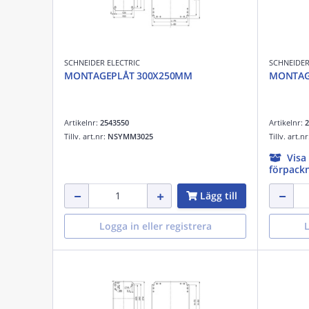
SCHNEIDER ELECTRIC
SCHNEIDER
MONTAGEPLÅT 300X250MM
MONTAG
Artikelnr:
2543550
Artikelnr:
2
Tillv. art.nr:
NSYMM3025
Tillv. art.n
Visa
förpackn
Lägg till
Logga in eller registrera
L