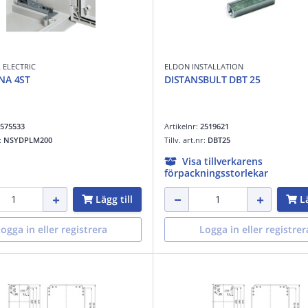
 ELECTRIC
ELDON INSTALLATION
NA 4ST
DISTANSBULT DBT 25
575533
Artikelnr:
2519621
r:
NSYDPLM200
Tillv. art.nr:
DBT25
Visa tillverkarens
förpackningsstorlekar
Lägg till
Lä
ogga in eller registrera
Logga in eller registrer