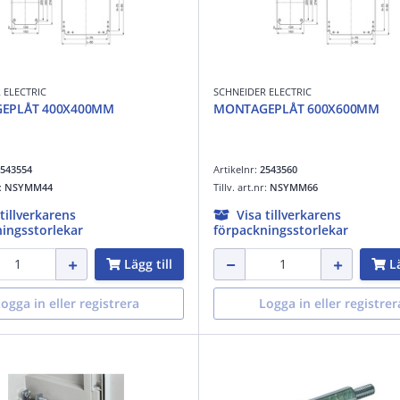
 ELECTRIC
SCHNEIDER ELECTRIC
EPLÅT 400X400MM
MONTAGEPLÅT 600X600MM
543554
Artikelnr:
2543560
r:
NSYMM44
Tillv. art.nr:
NSYMM66
 tillverkarens
Visa tillverkarens
ingsstorlekar
förpackningsstorlekar
Lägg till
Lä
ogga in eller registrera
Logga in eller registrer