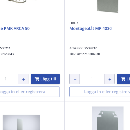
FIBOX
te PMK ARCA 50
Montageplåt MP 4030
500211
Artikelnr:
2539837
r:
8120843
Tillv. art.nr:
8204030
Lägg till
Lä
ogga in eller registrera
Logga in eller registrer