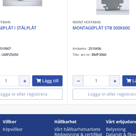
FFMAN
NVENT HOFFMAN
PLÅT I STÅLPLÅT
MONTAGEPLÅT STB 300X600
510907
Artikelnr:
2510436
r:
UMPZ5050
Tillv. art.nr:
BMP3060
Lägg till
Lä
ogga in eller registrera
Logga in eller registrer
Villkor
Hållbarhet
Vårt erbjudan
Köpvillkor
Vårt hållbarhetsarbete
Belysning
Redovisning & certifikat
Datanät & fibe