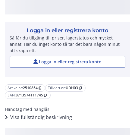
Logga in eller registrera konto
Så får du tillgång till priser, lagerstatus och mycket
annat. Har du inget konto så tar det bara någon minut
att skapa ett.
Logga in eller registrera konto
Artikelnr:
2510854
Tillv.art.nr:
UDH03
content_copy
content_copy
EAN:
8713574111745
content_copy
Handtag med hänglås
Visa fullständig beskrivning