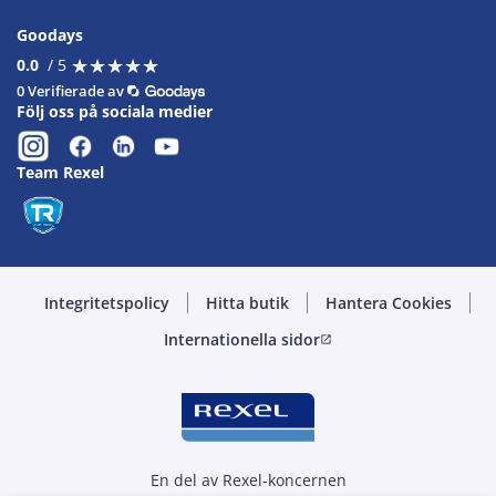
Goodays
★
★
★
★
★
★
★
★
★
★
0.0
/ 5
0 Verifierade av
Följ oss på sociala medier
Team Rexel
Integritetspolicy
Hitta butik
Hantera Cookies
Internationella sidor
open_in_new
En del av Rexel-koncernen