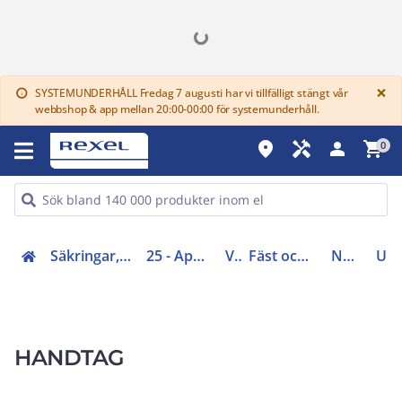
G
×
SYSTEMUNDERHÅLL Fredag 7 augusti har vi tillfälligt stängt vår
info
webbshop & app mellan 20:00-00:00 för systemunderhåll.
place
handyman
person
shopping_cart
0
Säkringar, centraler, skåp, elfördelning (20-29)
25 - Apparatlådor/golv- och dataskåp
Väggskåp
Fäst och monteringsmaterial/väggskåp
Nycklar/lås/handtag
UDH03
HANDTAG