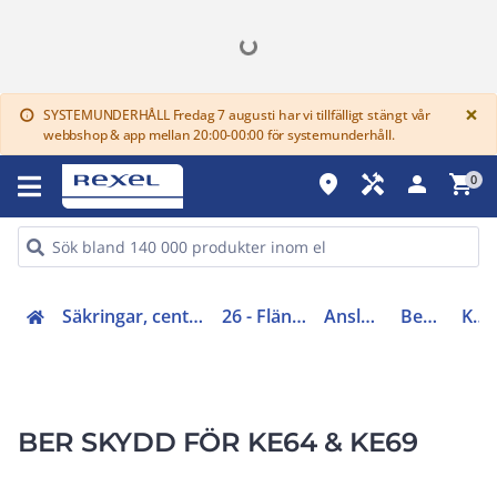
G
×
SYSTEMUNDERHÅLL Fredag 7 augusti har vi tillfälligt stängt vår
info
webbshop & app mellan 20:00-00:00 för systemunderhåll.
place
handyman
person
shopping_cart
0
Säkringar, centraler, skåp, elfördelning (20-29)
26 - Flänsar och profilskenor
Anslutningsklämmor
Beröringsskydd
KEL64
BER SKYDD FÖR KE64 & KE69