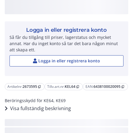
Logga in eller registrera konto
Så får du tillgång till priser, lagerstatus och mycket
annat. Har du inget konto så tar det bara någon minut
att skapa ett.
Logga in eller registrera konto
Artikelnr:
2673595
Tillv.art.nr:
KEL64
EAN:
6438100020095
content_copy
content_copy
content_copy
Beröringsskydd för KE64, KE69
Visa fullständig beskrivning