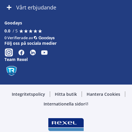
Vårt erbjudande
Goodays
★
★
★
★
★
★
★
★
★
★
0.0
/ 5
0 Verifierade av
Följ oss på sociala medier
Team Rexel
Integritetspolicy
Hitta butik
Hantera Cookies
Internationella sidor
open_in_new