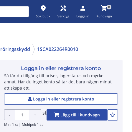
place
handyman
person
shopping_cart
0
Sök butik
Verktyg
Logga in
Kundvagn
röringsskydd
1SCA022264R0010
Logga in eller registrera konto
Så får du tillgång till priser, lagerstatus och mycket
annat. Har du inget konto så tar det bara någon minut
att skapa ett.
Logga in eller registrera konto
st
-
+
Lägg till i kundvagn
Min: 1 st | Multipel: 1 st