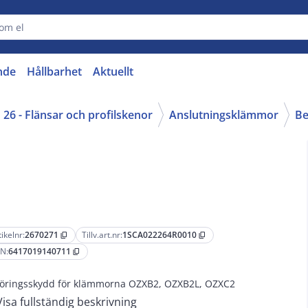
nde
Hållbarhet
Aktuellt
26 - Flänsar och profilskenor
Anslutningsklämmor
Be
tikelnr:
2670271
Tillv.art.nr:
1SCA022264R0010
content_copy
content_copy
N:
6417019140711
content_copy
öringsskydd för klämmorna OZXB2, OZXB2L, OZXC2
Visa fullständig beskrivning