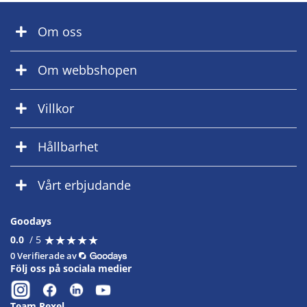
Om oss
Om webbshopen
Villkor
Hållbarhet
Vårt erbjudande
Goodays
★
★
★
★
★
★
★
★
★
★
0.0
/ 5
0 Verifierade av
Följ oss på sociala medier
Team Rexel