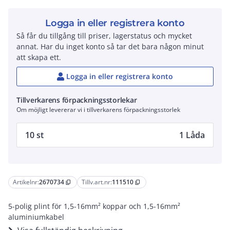
Logga in eller registrera konto
Så får du tillgång till priser, lagerstatus och mycket
annat. Har du inget konto så tar det bara någon minut
att skapa ett.
Logga in eller registrera konto
Tillverkarens förpackningsstorlekar
Om möjligt levererar vi i tillverkarens förpackningsstorlek
10 st
1 Låda
Artikelnr:
2670734
Tillv.art.nr:
111510
content_copy
content_copy
5-polig plint för 1,5-16mm² koppar och 1,5-16mm²
aluminiumkabel