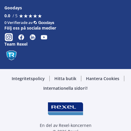
Goodays
★
★
★
★
★
★
★
★
★
★
0.0
/ 5
0 Verifierade av
Följ oss på sociala medier
Team Rexel
Integritetspolicy
Hitta butik
Hantera Cookies
Internationella sidor
open_in_new
En del av Rexel-koncernen