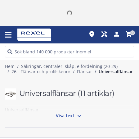
place
handyman
person
shopping_cart
0
Hem
Säkringar, centraler, skåp, elfördelning (20-29)
26 - Flänsar och profilskenor
Flänsar
Universalflänsar
Universalflänsar
(11 artiklar)
Universalflänsar

Visa text