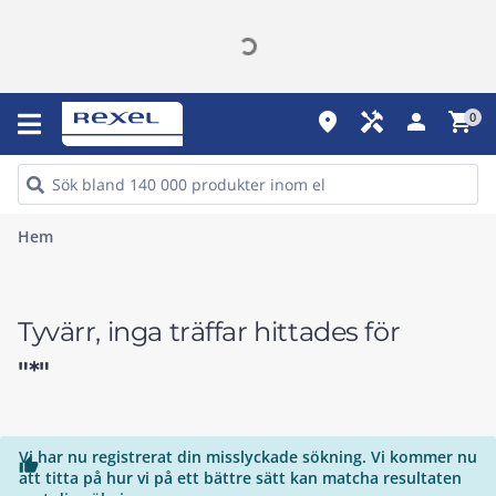
place
handyman
person
shopping_cart
0
Hem
Tyvärr, inga träffar hittades för
"*"
Vi har nu registrerat din misslyckade sökning. Vi kommer nu

att titta på hur vi på ett bättre sätt kan matcha resultaten