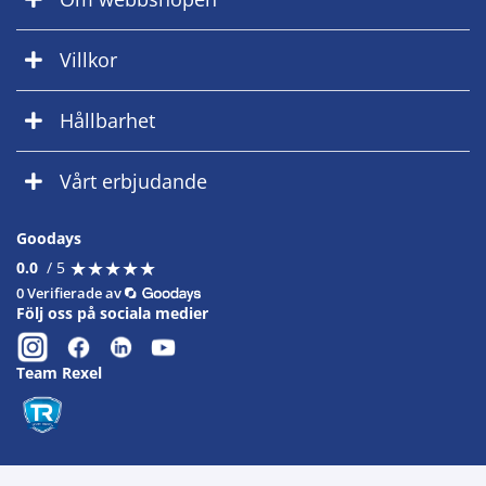
Villkor
Hållbarhet
Vårt erbjudande
Goodays
★
★
★
★
★
★
★
★
★
★
0.0
/ 5
0 Verifierade av
Följ oss på sociala medier
Team Rexel