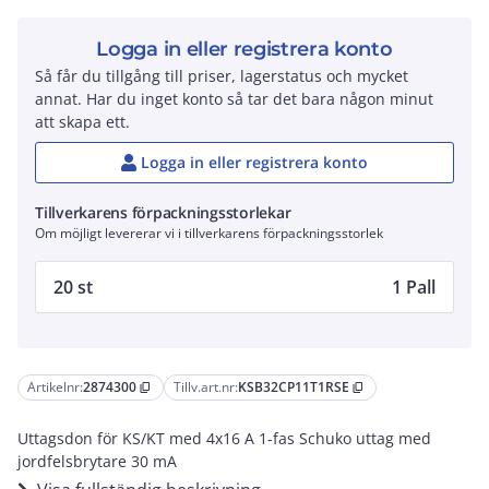
Logga in eller registrera konto
Så får du tillgång till priser, lagerstatus och mycket
annat. Har du inget konto så tar det bara någon minut
att skapa ett.
Logga in eller registrera konto
Tillverkarens förpackningsstorlekar
Om möjligt levererar vi i tillverkarens förpackningsstorlek
20 st
1 Pall
Artikelnr:
2874300
Tillv.art.nr:
KSB32CP11T1RSE
content_copy
content_copy
Uttagsdon för KS/KT med 4x16 A 1-fas Schuko uttag med
jordfelsbrytare 30 mA