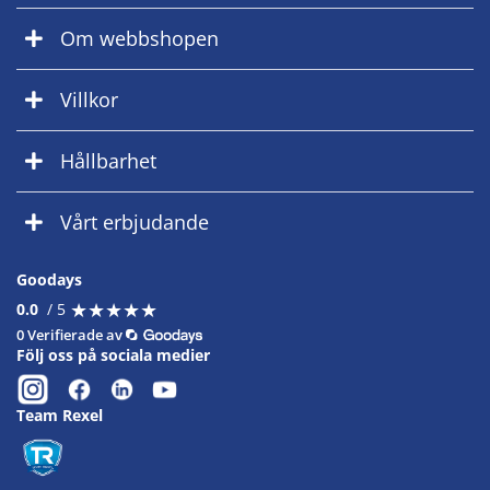
Om webbshopen
Villkor
Hållbarhet
Vårt erbjudande
Goodays
★
★
★
★
★
★
★
★
★
★
0.0
/ 5
0 Verifierade av
Följ oss på sociala medier
Team Rexel