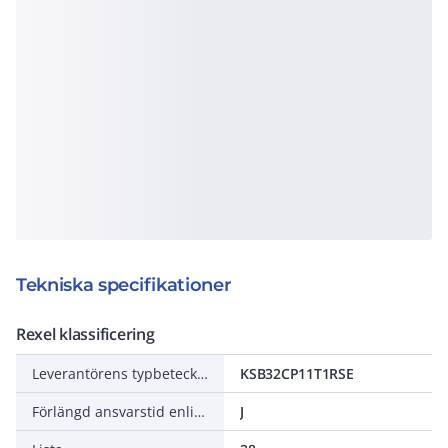
Tekniska specifikationer
Rexel klassificering
Leverantörens typbeteckning
KSB32CP11T1RSE
Förlängd ansvarstid enligt ALEM-09
J