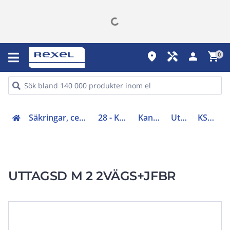
place
handyman
person
shopping_cart
0
Säkringar, centraler, skåp, elfördelning (20-29)
28 - Kanalskensfördelning
Kanalskenfördelning
Uttagsdon/lådor
KSB32CP11T1RSE
UTTAGSD M 2 2VÄGS+JFBR