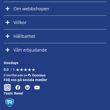
Om webbshopen
Villkor
Hållbarhet
Vårt erbjudande
Goodays
★
★
★
★
★
★
★
★
★
★
0.0
/ 5
0 Verifierade av
Följ oss på sociala medier
Team Rexel