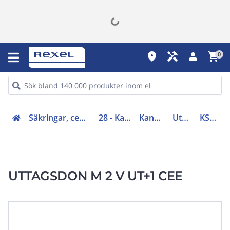
place
handyman
person
shopping_cart
0
Säkringar, centraler, skåp, elfördelning (20-29)
28 - Kanalskensfördelning
Kanalskenfördelning
Uttagsdon/lådor
KSB32CP15T3SE
UTTAGSDON M 2 V UT+1 CEE