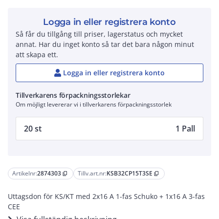
Logga in eller registrera konto
Så får du tillgång till priser, lagerstatus och mycket
annat. Har du inget konto så tar det bara någon minut
att skapa ett.
Logga in eller registrera konto
Tillverkarens förpackningsstorlekar
Om möjligt levererar vi i tillverkarens förpackningsstorlek
20 st
1 Pall
Artikelnr:
2874303
Tillv.art.nr:
KSB32CP15T3SE
content_copy
content_copy
Uttagsdon för KS/KT med 2x16 A 1-fas Schuko + 1x16 A 3-fas
CEE