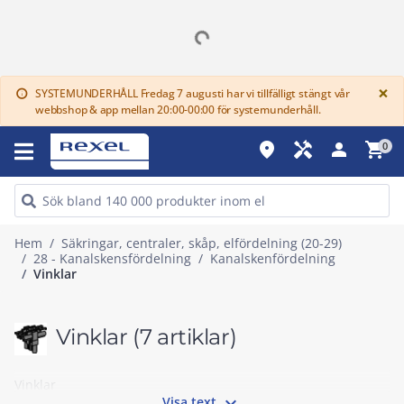
G
×
SYSTEMUNDERHÅLL Fredag 7 augusti har vi tillfälligt stängt vår
info
webbshop & app mellan 20:00-00:00 för systemunderhåll.
place
handyman
person
shopping_cart
0
Hem
Säkringar, centraler, skåp, elfördelning (20-29)
28 - Kanalskensfördelning
Kanalskenfördelning
Vinklar
Vinklar
(7 artiklar)
Vinklar

Visa text