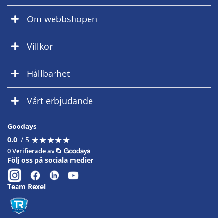
Om webbshopen
Villkor
Hållbarhet
Vårt erbjudande
Goodays
★
★
★
★
★
★
★
★
★
★
0.0
/ 5
0 Verifierade av
Följ oss på sociala medier
Team Rexel